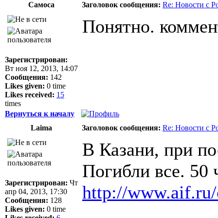
Самоса
Заголовок сообщения:
Re: Новости с Р
Понятно. коммент
Зарегистрирован:
Вт ноя 12, 2013, 14:07
Сообщения:
142
Likes given:
0 time
Likes received:
15
times
Вернуться к началу
Laima
Заголовок сообщения:
Re: Новости с Р
В Казани, при по
Погибли все. 50 
Зарегистрирован:
Чт
http://www.aif.ru
апр 04, 2013, 17:30
Сообщения:
128
Likes given:
0 time
Likes received:
6