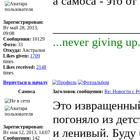
а самоса - это о
Зарегистрирован:
______________
Вт май 28, 2013,
09:08
...never giving up.
Сообщения:
10129
Фото:
33
Откуда:
Австралия
Likes given:
1709
times
Likes received:
2148
times
Вернуться к началу
Самоса
Заголовок сообщения:
Re: Новости с Р
Это извращенный
погоняло из детс
Зарегистрирован:
и ленивый. Буду 
Вт ноя 12, 2013, 14:07
Сообщения:
142