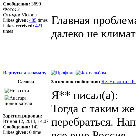
Сообщения:
3699
Фото:
2
Откуда:
Victoria
Главная проблема
Likes given:
485
times
Likes received:
421
далеко не климат
times
Вернуться к началу
Самоса
Заголовок сообщения:
Re: Новости с Р
Я** писал(а):
Тогда с таким ж
Зарегистрирован:
перебраться. Нап
Вт ноя 12, 2013, 14:07
Сообщения:
142
все еще Россия
Likes given:
0 time