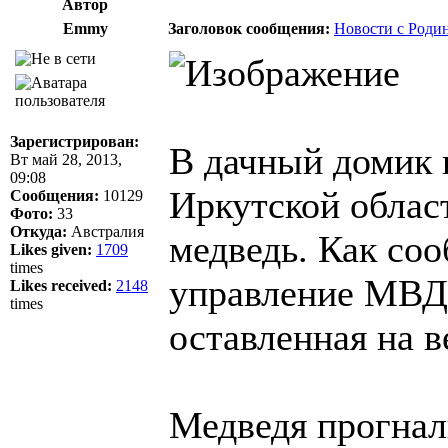
Автор
Emmy
Заголовок сообщения:
Новости с Роди
Зарегистрирован:
В дачный домик 
Вт май 28, 2013,
09:08
Иркутской област
Сообщения:
10129
Фото:
33
Откуда:
Австралия
медведь. Как со
Likes given:
1709
times
управление МВД,
Likes received:
2148
times
оставленная на 
Медведя прогнал