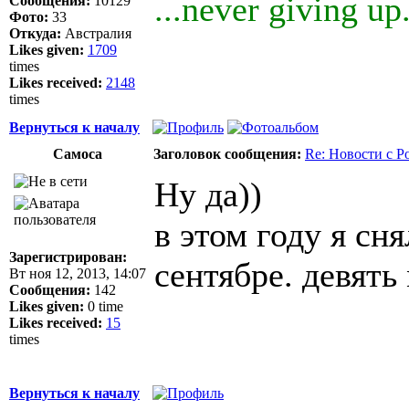
...never giving up.
Сообщения:
10129
Фото:
33
Откуда:
Австралия
Likes given:
1709
times
Likes received:
2148
times
Вернуться к началу
Самоса
Заголовок сообщения:
Re: Новости с Р
Ну да))
в этом году я сн
Зарегистрирован:
сентябре. девят
Вт ноя 12, 2013, 14:07
Сообщения:
142
Likes given:
0 time
Likes received:
15
times
Вернуться к началу