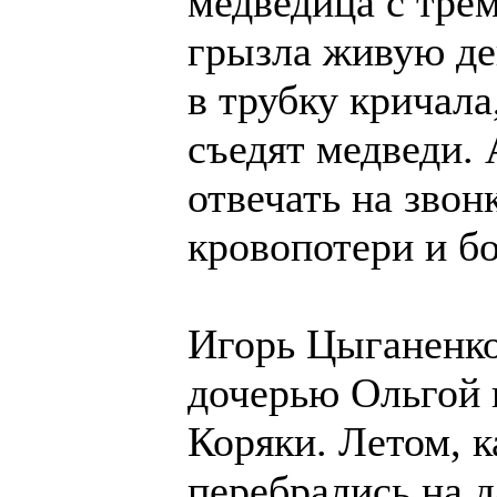
медведица с тре
грызла живую де
в трубку кричала,
съедят медведи. 
отвечать на звонк
кровопотери и б
Игорь Цыганенков
дочерью Ольгой 
Коряки. Летом, к
перебрались на 