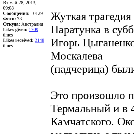
Вт май 28, 2013,
09:08
Жуткая трагедия
Сообщения:
10129
Фото:
33
Откуда:
Австралия
Паратунка в субб
Likes given:
1709
times
Игорь Цыганенко
Likes received:
2148
times
Москалева
(падчерица) был
Это произошло п
Термальный и в 
Камчатского. Ок