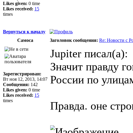
Likes given:
0 time
Likes received:
15
times
Вернуться к началу
Самоса
Заголовок сообщения:
Re: Новости с Р
Jupiter писал(а):
Значит правду го
Зарегистрирован:
России по улица
Вт ноя 12, 2013, 14:07
Сообщения:
142
Likes given:
0 time
Likes received:
15
times
Правда. оне строг