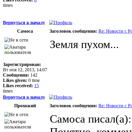
times
Вернуться к началу
Самоса
Заголовок сообщения:
Re: Новости с Р
Земля пухом...
Зарегистрирован:
Вт ноя 12, 2013, 14:07
Сообщения:
142
Likes given:
0 time
Likes received:
15
times
Вернуться к началу
Прохожий
Заголовок сообщения:
Re: Новости с Р
Самоса писал(а):
Понятно. коммент