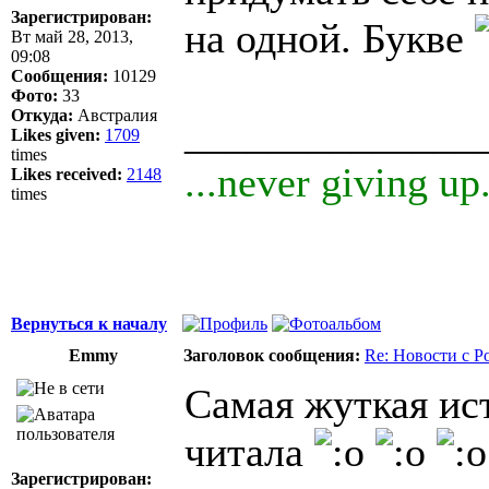
Зарегистрирован:
на одной. Букве
Вт май 28, 2013,
09:08
Сообщения:
10129
Фото:
33
Откуда:
Австралия
______________
Likes given:
1709
times
...never giving up.
Likes received:
2148
times
Вернуться к началу
Emmy
Заголовок сообщения:
Re: Новости с Р
Самая жуткая ис
читала
Зарегистрирован: