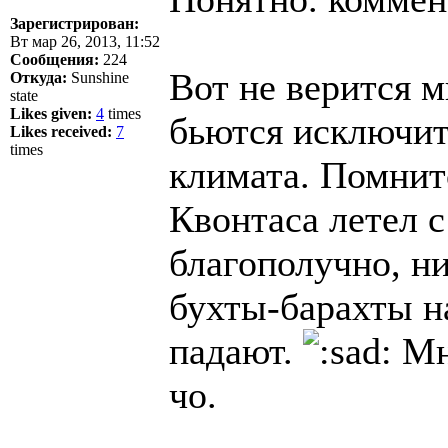
Зарегистрирован:
Вт мар 26, 2013, 11:52
Сообщения:
224
Вот не верится 
Откуда:
Sunshine
state
Likes given:
4
times
бьются исключит
Likes received:
7
times
климата. Помнитс
Квонтаса летел с
благополучно, ни
бухты-барахты н
падают.
Мне
чо.