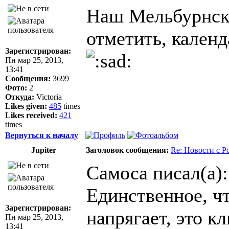
Наш Мельбурнски
отметить, календ
Зарегистрирован:
Пн мар 25, 2013,
13:41
Сообщения:
3699
Фото:
2
Откуда:
Victoria
Likes given:
485
times
Likes received:
421
times
Вернуться к началу
Jupiter
Заголовок сообщения:
Re: Новости с Р
Самоса писал(а):
Единственное, ч
Зарегистрирован:
напрягает, это кл
Пн мар 25, 2013,
13:41