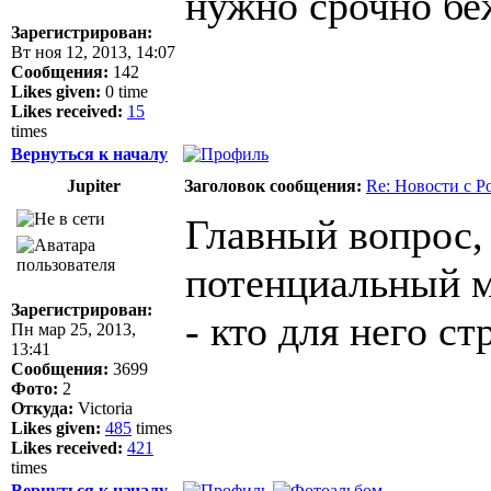
нужно срочно бе
Зарегистрирован:
Вт ноя 12, 2013, 14:07
Сообщения:
142
Likes given:
0 time
Likes received:
15
times
Вернуться к началу
Jupiter
Заголовок сообщения:
Re: Новости с Р
Главный вопрос,
потенциальный м
Зарегистрирован:
- кто для него с
Пн мар 25, 2013,
13:41
Сообщения:
3699
Фото:
2
Откуда:
Victoria
Likes given:
485
times
Likes received:
421
times
Вернуться к началу