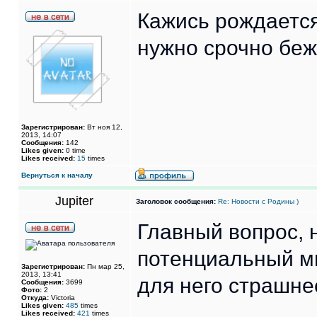
Кажись рождается
нужно срочно беж
Зарегистрирован:
Вт ноя 12,
2013, 14:07
Сообщения:
142
Likes given:
0 time
Likes received:
15
times
Вернуться к началу
Jupiter
Заголовок сообщения:
Re: Новости с Родины )
Главный вопрос, 
потенциальный ми
Зарегистрирован:
Пн мар 25,
2013, 13:41
для него страшне
Сообщения:
3699
Фото:
2
Откуда:
Victoria
Likes given:
485
times
Likes received:
421
times