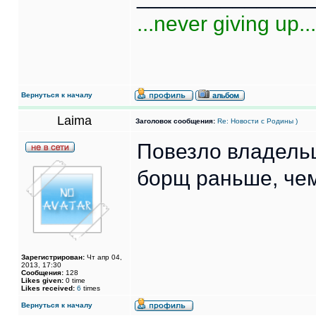
...never giving up...
Вернуться к началу
Laima
Заголовок сообщения:
Re: Новости с Родины )
Повезло владель
борщ раньше, че
Зарегистрирован:
Чт апр 04,
2013, 17:30
Сообщения:
128
Likes given:
0 time
Likes received:
6
times
Вернуться к началу