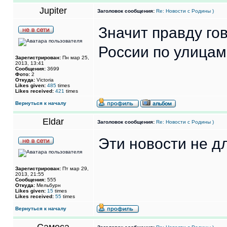
Jupiter
Заголовок сообщения:
Re: Новости с Родины )
Значит правду го
России по улица
Зарегистрирован:
Пн мар 25,
2013, 13:41
Сообщения:
3699
Фото:
2
Откуда:
Victoria
Likes given:
485
times
Likes received:
421
times
Вернуться к началу
Eldar
Заголовок сообщения:
Re: Новости с Родины )
Эти новости не д
Зарегистрирован:
Пт мар 29,
2013, 21:55
Сообщения:
555
Откуда:
Мельбурн
Likes given:
15
times
Likes received:
55
times
Вернуться к началу