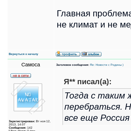
Главная проблема
не климат и не ме
Вернуться к началу
Самоса
Заголовок сообщения:
Re: Новости с Родины )
Я** писал(а):
Тогда с таким 
перебраться. Н
все еще Россия
Зарегистрирован:
Вт ноя 12,
2013, 14:07
Сообщения:
142
Likes given:
0 time