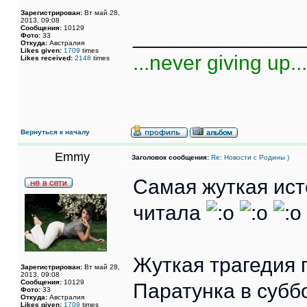
Зарегистрирован:
Вт май 28,
2013, 09:08
Сообщения:
10129
______________
Фото:
33
Откуда:
Австралия
Likes given:
1709
times
...never giving up...
Likes received:
2148
times
Вернуться к началу
Emmy
Заголовок сообщения:
Re: Новости с Родины )
Самая жуткая ист
читала
Жуткая трагедия 
Зарегистрирован:
Вт май 28,
2013, 09:08
Сообщения:
10129
Паратунка в суббо
Фото:
33
Откуда:
Австралия
Likes given:
1709
times