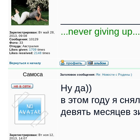
______________
...never giving up...
Зарегистрирован:
Вт май 28,
2013, 09:08
Сообщения:
10129
Фото:
33
Откуда:
Австралия
Likes given:
1709
times
Likes received:
2148
times
Вернуться к началу
Самоса
Заголовок сообщения:
Re: Новости с Родины )
Ну да))
в этом году я сня
девять месяцев 
Зарегистрирован:
Вт ноя 12,
2013, 14:07