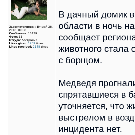
В дачный домик в
области в ночь на
Зарегистрирован:
Вт май 28,
2013, 09:08
Сообщения:
10129
сообщает регион
Фото:
33
Откуда:
Австралия
Likes given:
1709
times
животного стала 
Likes received:
2148
times
с борщом.
Медведя прогнали
спрятавшиеся в б
уточняется, что ж
выстрелом в возд
инцидента нет.