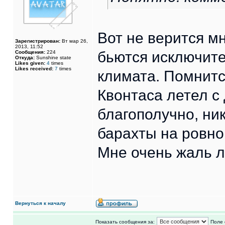
Вот не верится м
Зарегистрирован:
Вт мар 26,
2013, 11:52
бьются исключите
Сообщения:
224
Откуда:
Sunshine state
Likes given:
4
times
Likes received:
7
times
климата. Помнитс
Квонтаса летел с
благополучно, ник
барахты на ровно
Мне очень жаль л
Вернуться к началу
Показать сообщения за:
Поле 