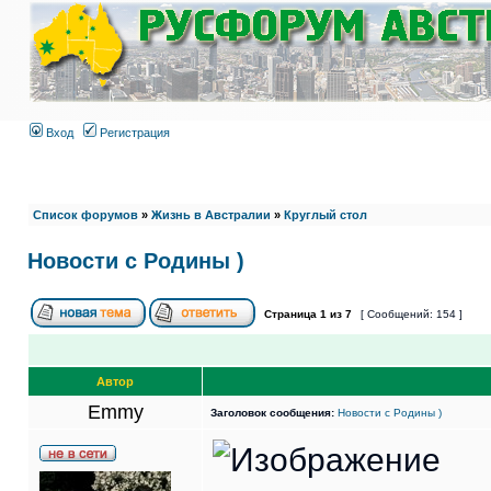
Вход
Регистрация
Список форумов
»
Жизнь в Австралии
»
Круглый стол
Новости с Родины )
Страница
1
из
7
[ Сообщений: 154 ]
Автор
Emmy
Заголовок сообщения:
Новости с Родины )