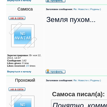
Вернуться к началу
Самоса
Заголовок сообщения:
Re: Новости с Родины )
Земля пухом...
Зарегистрирован:
Вт ноя 12,
2013, 14:07
Сообщения:
142
Likes given:
0 time
Likes received:
15
times
Вернуться к началу
Прохожий
Заголовок сообщения:
Re: Новости с Родины )
Самоса писал(а):
Понятно. комме