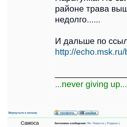
районе трава выш
недолго......
И дальше по ссыл
http://echo.msk.ru
______________
...never giving up...
Вернуться к началу
Самоса
Заголовок сообщения:
Re: Новости с Родины )