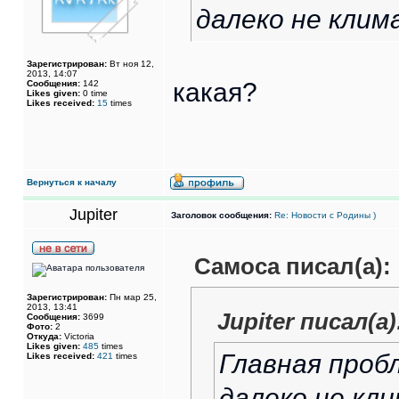
далеко не клима
Зарегистрирован:
Вт ноя 12,
2013, 14:07
какая?
Сообщения:
142
Likes given:
0 time
Likes received:
15
times
Вернуться к началу
Jupiter
Заголовок сообщения:
Re: Новости с Родины )
Самоса писал(а):
Зарегистрирован:
Пн мар 25,
2013, 13:41
Jupiter писал(а)
Сообщения:
3699
Фото:
2
Откуда:
Victoria
Likes given:
485
times
Главная проб
Likes received:
421
times
далеко не кли