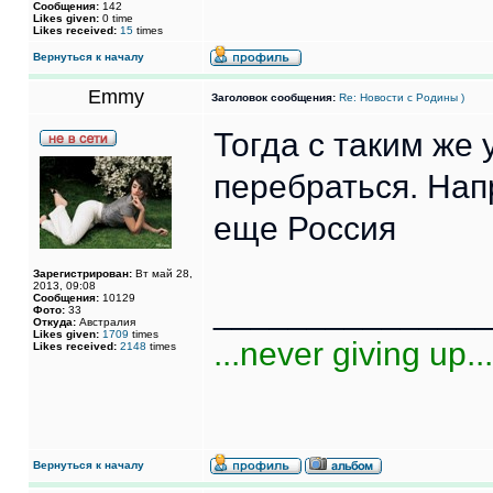
Сообщения:
142
Likes given:
0 time
Likes received:
15
times
Вернуться к началу
Emmy
Заголовок сообщения:
Re: Новости с Родины )
Тогда с таким же
перебраться. Нап
еще Россия
Зарегистрирован:
Вт май 28,
2013, 09:08
Сообщения:
10129
______________
Фото:
33
Откуда:
Австралия
Likes given:
1709
times
...never giving up...
Likes received:
2148
times
Вернуться к началу