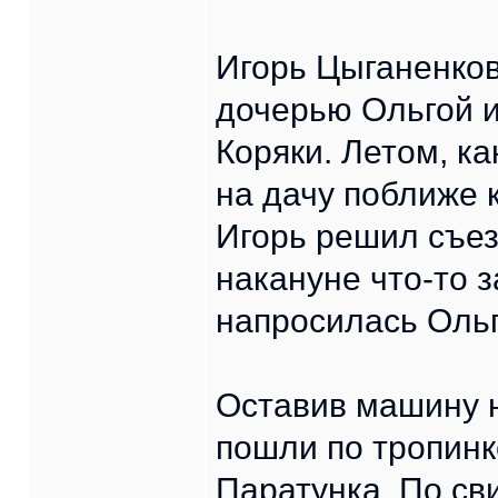
Игорь Цыганенков
дочерью Ольгой и
Коряки. Летом, к
на дачу поближе 
Игорь решил съез
накануне что-то 
напросилась Ольг
Оставив машину н
пошли по тропинк
Паратунка. По св