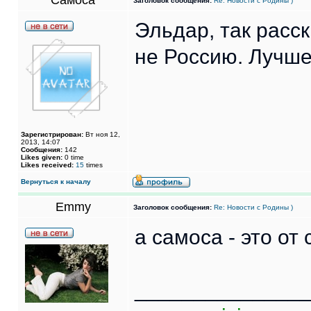
Самоса
Заголовок сообщения:
Re: Новости с Родины )
Эльдар, так расск
не Россию. Лучше
Зарегистрирован:
Вт ноя 12,
2013, 14:07
Сообщения:
142
Likes given:
0 time
Likes received:
15
times
Вернуться к началу
Emmy
Заголовок сообщения:
Re: Новости с Родины )
а самоса - это от
______________