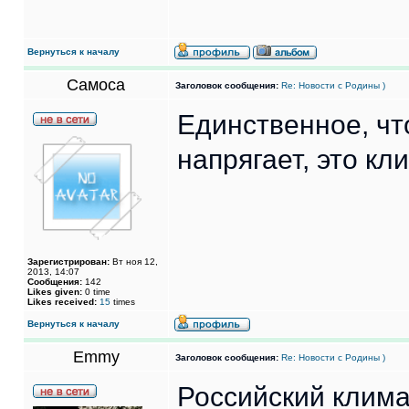
Вернуться к началу
Самоса
Заголовок сообщения:
Re: Новости с Родины )
Единственное, чт
напрягает, это кли
Зарегистрирован:
Вт ноя 12,
2013, 14:07
Сообщения:
142
Likes given:
0 time
Likes received:
15
times
Вернуться к началу
Emmy
Заголовок сообщения:
Re: Новости с Родины )
Российский клима