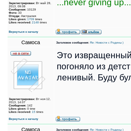
...never giving up...
Зарегистрирован:
Вт май 28,
2013, 09:08
Сообщения:
10129
Фото:
33
Откуда:
Австралия
Likes given:
1709
times
Likes received:
2148
times
Вернуться к началу
Самоса
Заголовок сообщения:
Re: Новости с Родины )
Это извращенный 
погоняло из детст
ленивый. Буду бу
Зарегистрирован:
Вт ноя 12,
2013, 14:07
Сообщения:
142
Likes given:
0 time
Likes received:
15
times
Вернуться к началу
Самоса
Заголовок сообщения:
Re: Новости с Родины )