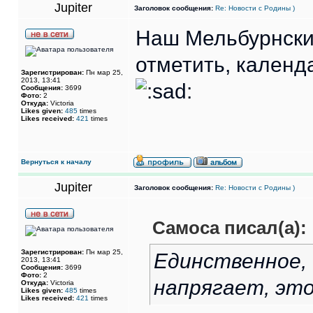
Jupiter
Заголовок сообщения:
Re: Новости с Родины )
Наш Мельбурнский
отметить, календа
Зарегистрирован:
Пн мар 25,
2013, 13:41
Сообщения:
3699
Фото:
2
Откуда:
Victoria
Likes given:
485
times
Likes received:
421
times
Вернуться к началу
Jupiter
Заголовок сообщения:
Re: Новости с Родины )
Самоса писал(а):
Зарегистрирован:
Пн мар 25,
Единственное,
2013, 13:41
Сообщения:
3699
Фото:
2
напрягает, это
Откуда:
Victoria
Likes given:
485
times
Likes received:
421
times