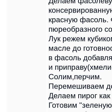
Делаем фасолеву
консервированную
красную фасоль.
пюреобразного со
Лук режем кубико
масле до готовно
в фасоль добавл
и приправу(хмели
Солим,перчим.
Перемешиваем до
Делаем пирог как
Готовим "зеленую