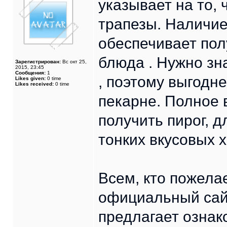
указывает на то,
трапезы. Наличие
обеспечивает пол
блюда . Нужно зн
Зарегистрирован:
Вс окт 25,
2015, 23:45
Сообщения:
1
, поэтому выгодн
Likes given:
0 time
Likes received:
0 time
пекарне. Полное 
получить пирог, 
тонких вкусовых 
Всем, кто пожела
официальный сай
предлагает ознак