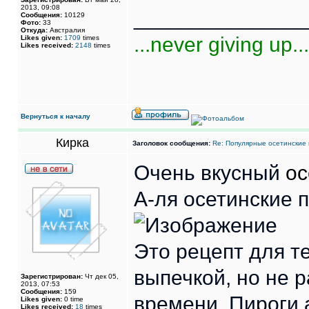
2013, 09:08
______________
Сообщения:
10129
Фото:
33
Откуда:
Австралия
...never giving up...
Likes given:
1709
times
Likes received:
2148
times
Вернуться к началу
Кирка
Заголовок сообщения:
Re: Популярные осетинские 
Очень вкусный
ос
А-ля осетинские 
Это рецепт для те
выпечкой, но не 
Зарегистрирован:
Чт дек 05,
2013, 07:53
Сообщения:
159
времени. Пироги 
Likes given:
0 time
Likes received:
18
times