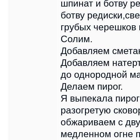
шпинат и ботву р
ботву редиски,св
грубых черешков 
Солим.
Добавляем сметан
Добавляем натер
до однородной м
Делаем пирог.
Я выпекала пирог
разогретую сково
обжариваем с дву
медленном огне п