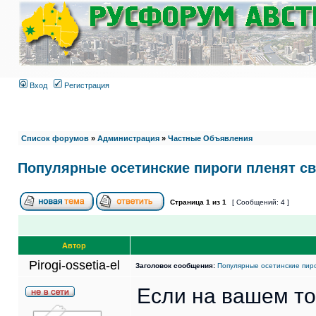
Вход
Регистрация
Список форумов
»
Администрация
»
Частные Объявления
Популярные осетинские пироги пленят с
Страница
1
из
1
[ Сообщений: 4 ]
Автор
Pirogi-ossetia-el
Заголовок сообщения:
Популярные осетинские пиро
Если на вашем то