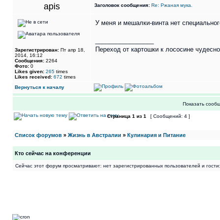
apis
Заголовок сообщения:
Re: Ржаная мука.
У меня и мешалки-винта нет специальног
_________________
Переход от картошки к лососине чудесно 
Зарегистрирован:
Пт апр 18,
2014, 16:12
Сообщения:
2264
Фото:
0
Likes given:
265
times
Likes received:
672
times
Вернуться к началу
Показать сообщ
Страница
1
из
1
[ Сообщений: 4 ]
Список форумов
»
Жизнь в Австралии
»
Кулинария и Питание
Кто сейчас на конференции
Сейчас этот форум просматривают: нет зарегистрированных пользователей и гости: