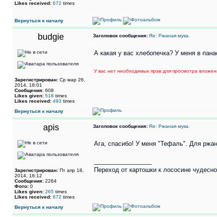
Likes received:
672
times
Вернуться к началу
budgie
Заголовок сообщения:
Re: Ржаная мука.
А какая у вас хлебопечка? У меня в пан
У вас нет необходимых прав для просмотра вложен
Зарегистрирован:
Ср мар 26,
2014, 18:01
Сообщения:
608
Likes given:
518
times
Likes received:
493
times
Вернуться к началу
apis
Заголовок сообщения:
Re: Ржаная мука.
Ага, спасибо! У меня "Тефаль". Для ржан
_________________
Переход от картошки к лососине чудесно 
Зарегистрирован:
Пт апр 18,
2014, 16:12
Сообщения:
2264
Фото:
0
Likes given:
265
times
Likes received:
672
times
Вернуться к началу