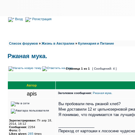
Вход
Регистрация
Список форумов
»
Жизнь в Австралии
»
Кулинария и Питание
Ржаная мука.
Страница
1
из
1
[ Сообщений: 4 ]
Автор
apis
Заголовок сообщения:
Ржаная мука.
Вы пробовали печь ржаной хлеб?
Мне доставили 12 кг цельнозерновой ржа
Я понимаю, что поднимается так лучше(к
Зарегистрирован:
Пт апр 18,
2014, 16:12
_________________
Сообщения:
2264
Фото:
0
Переход от картошки к лососине чудесно 
Likes given:
265
times