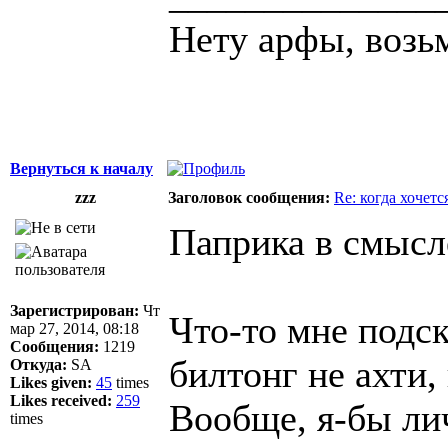
Нету арфы, возь
Вернуться к началу
zzz
Заголовок сообщения:
Re: когда хочетс
Паприка в смысл
Зарегистрирован:
Чт
Что-то мне подск
мар 27, 2014, 08:18
Сообщения:
1219
билтонг не ахти,
Откуда:
SA
Likes given:
45
times
Likes received:
259
Вообще, я-бы лич
times