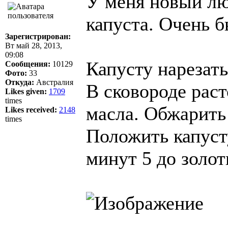
У меня новый лю
капуста. Очень б
Зарегистрирован:
Вт май 28, 2013,
09:08
Капусту нарезат
Сообщения:
10129
Фото:
33
Откуда:
Австралия
В сковороде рас
Likes given:
1709
times
масла. Обжарить 
Likes received:
2148
times
Положить капуст
минут 5 до золо