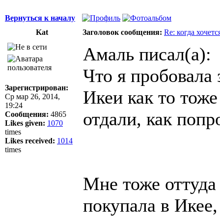
Вернуться к началу
Kat
Заголовок сообщения:
Re: когда хочетс
Амаль писал(а):
Что я пробовала з
Зарегистрирован:
Икеи как то тоже
Ср мар 26, 2014,
19:24
отдали, как попр
Сообщения:
4865
Likes given:
1070
times
Likes received:
1014
times
Мне тоже оттуда 
покупала в Икее,