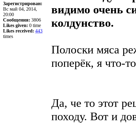
Зарегистрирован:
видимо очень с
Вс май 04, 2014,
20:00
колдунство.
Сообщения:
3806
Likes given:
0 time
Likes received:
443
times
Полоски мяса ре
поперёк, я что-т
Да, че то этот р
походу. Вот и до