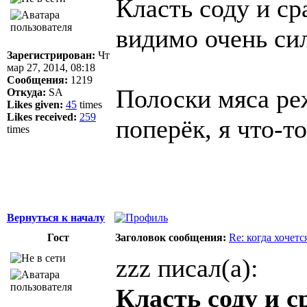
Класть соду и сра
видимо очень си
Зарегистрирован:
Чт
мар 27, 2014, 08:18
Сообщения:
1219
Полоски мяса ре
Откуда:
SA
Likes given:
45
times
Likes received:
259
поперёк, я что-т
times
Вернуться к началу
Гост
Заголовок сообщения:
Re: когда хочетс
zzz писал(а):
Класть соду и ср