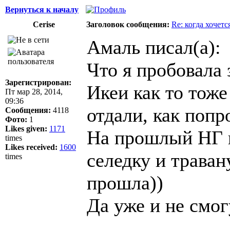
Вернуться к началу
Cerise
Заголовок сообщения:
Re: когда хочетс
Амаль писал(а):
Что я пробовала з
Зарегистрирован:
Икеи как то тоже
Пт мар 28, 2014,
09:36
отдали, как попр
Сообщения:
4118
Фото:
1
Likes given:
1171
На прошлый НГ в
times
Likes received:
1600
селедку и траван
times
прошла))
Да уже и не смог