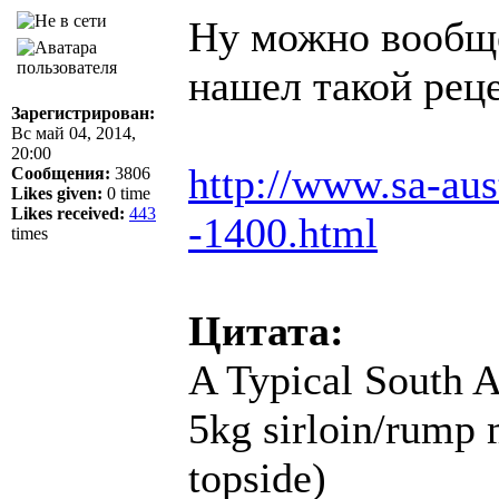
Ну можно вообще
нашел такой рец
Зарегистрирован:
Вс май 04, 2014,
20:00
http://www.sa-aus
Сообщения:
3806
Likes given:
0 time
Likes received:
443
-1400.html
times
Цитата:
A Typical South A
5kg sirloin/rump 
topside)