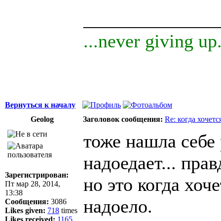
______________
...never giving up.
Вернуться к началу
Geolog
Заголовок сообщения:
Re: когда хочетс
тоже нашла себе 
надоедает... пра
Зарегистрирован:
но это когда хоч
Пт мар 28, 2014,
13:38
надоело.
Сообщения:
3086
Likes given:
718
times
Likes received:
1165