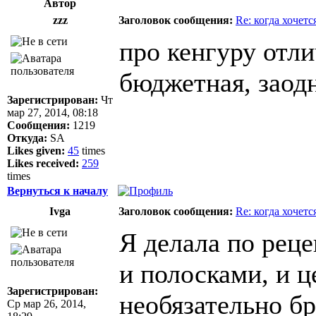
Автор
zzz
Заголовок сообщения:
Re: когда хочетс
про кенгуру отли
бюджетная, заод
Зарегистрирован:
Чт
мар 27, 2014, 08:18
Сообщения:
1219
Откуда:
SA
Likes given:
45
times
Likes received:
259
times
Вернуться к началу
Ivga
Заголовок сообщения:
Re: когда хочетс
Я делала по реце
и полосками, и 
Зарегистрирован:
необязательно бр
Ср мар 26, 2014,