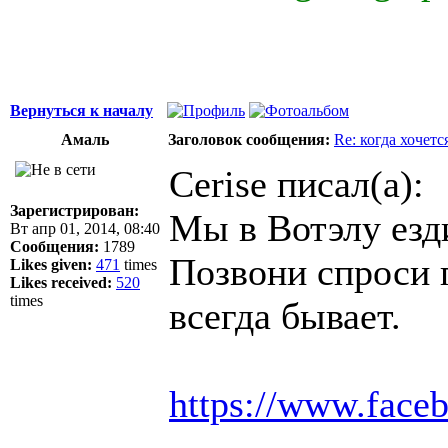
Вернуться к началу
Амаль
Заголовок сообщения:
Re: когда хочетс
Cerise писал(а):
Зарегистрирован:
Мы в Вотэлу езди
Вт апр 01, 2014, 08:40
Сообщения:
1789
Позвони спроси п
Likes given:
471
times
Likes received:
520
times
всегда бывает.
https://www.face