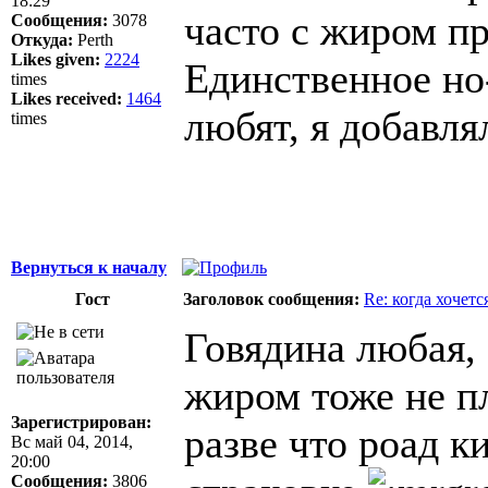
18:29
часто с жиром пр
Сообщения:
3078
Откуда:
Perth
Likes given:
2224
Единственное но
times
Likes received:
1464
любят, я добавля
times
Вернуться к началу
Гост
Заголовок сообщения:
Re: когда хочетс
Говядина любая, 
жиром тоже не пл
Зарегистрирован:
разве что роад 
Вс май 04, 2014,
20:00
Сообщения:
3806