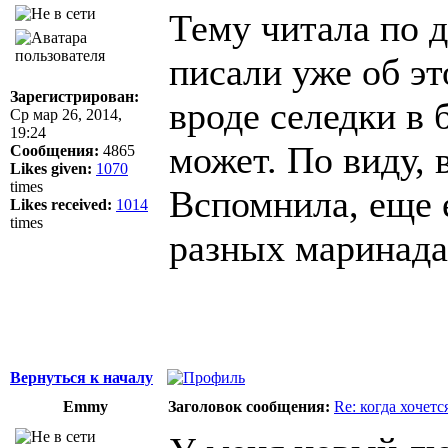
Тему читала по д
писали уже об эт
Зарегистрирован:
вроде селедки в 
Ср мар 26, 2014,
19:24
может. По виду,
Сообщения:
4865
Likes given:
1070
times
Вспомнила, еще е
Likes received:
1014
times
разных маринад
Вернуться к началу
Emmy
Заголовок сообщения:
Re: когда хочетс