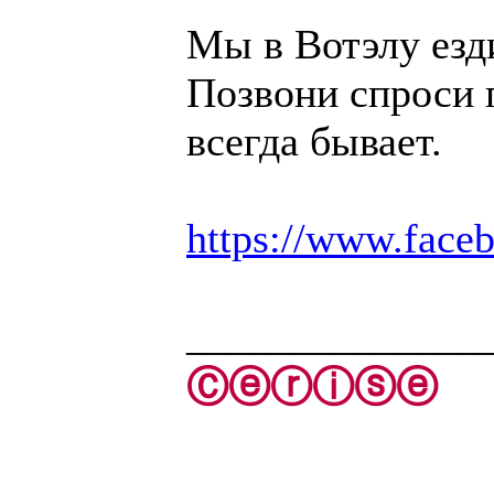
Мы в Вотэлу езди
Позвони спроси п
всегда бывает.
https://www.face
______________
Ⓒⓔⓡⓘⓢⓔ