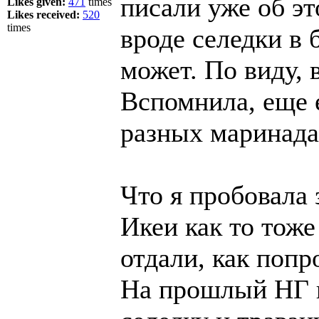
писали уже об эт
Likes given:
471
times
Likes received:
520
times
вроде селедки в 
может. По виду,
Вспомнила, еще е
разных маринад
Что я пробовала з
Икеи как то тоже
отдали, как попр
На прошлый НГ в