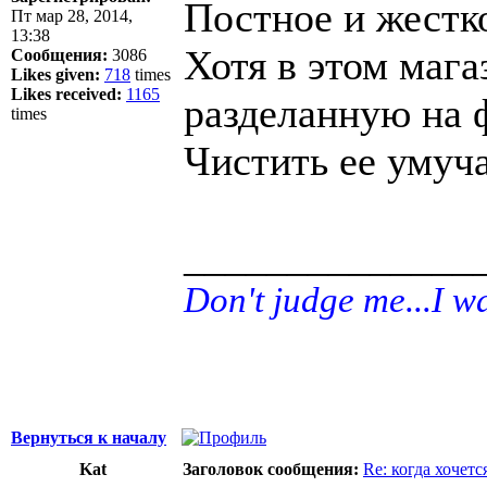
Постное и жестк
Пт мар 28, 2014,
13:38
Хотя в этом мага
Сообщения:
3086
Likes given:
718
times
Likes received:
1165
разделанную на 
times
Чистить ее умуча
______________
Don't judge me...I w
Вернуться к началу
Kat
Заголовок сообщения:
Re: когда хочетс