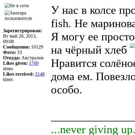
У нас в колсе пр
fish. Не маринов
Зарегистрирован:
Я могу ее просто
Вт май 28, 2013,
09:08
на чёрный хлеб
Сообщения:
10129
Фото:
33
Откуда:
Австралия
Нравится солёно
Likes given:
1709
times
дома ем. Повезло
Likes received:
2148
times
особо.
______________
...never giving up.