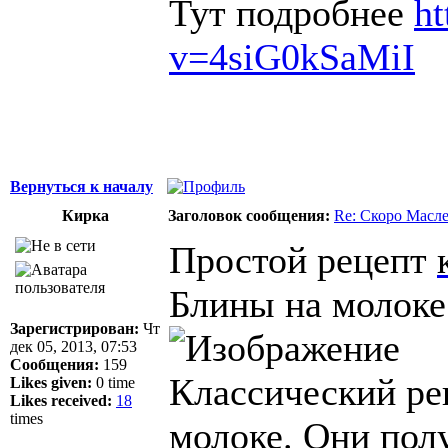
Тут подробнее
h
v=4siG0kSaMiI
Вернуться к началу
Кирка
Заголовок сообщения:
Re: Скоро Масл
Простой рецепт
Блины на молоке
Зарегистрирован:
Чт
дек 05, 2013, 07:53
Сообщения:
159
Классический ре
Likes given:
0 time
Likes received:
18
times
молоке. Они полу