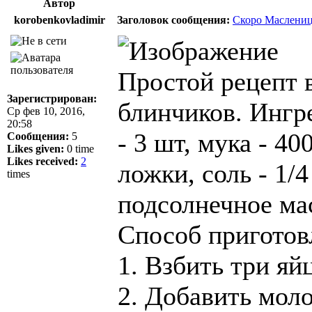
Автор
korobenkovladimir
Заголовок сообщения:
Скоро Маслениц
Простой рецепт 
Зарегистрирован:
блинчиков. Ингре
Ср фев 10, 2016,
20:58
- 3 шт, мука - 40
Сообщения:
5
Likes given:
0 time
Likes received:
2
ложки, соль - 1/4
times
подсолнечное ма
Способ приготов
1. Взбить три яй
2. Добавить моло