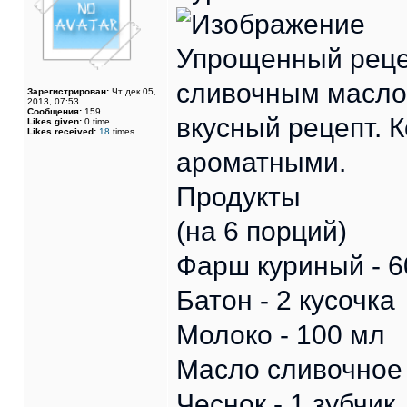
Упрощенный рецеп
сливочным масло
Зарегистрирован:
Чт дек 05,
2013, 07:53
Сообщения:
159
вкусный рецепт. 
Likes given:
0 time
Likes received:
18
times
ароматными.
Продукты
(на 6 порций)
Фарш куриный - 6
Батон - 2 кусочка
Молоко - 100 мл
Масло сливочное 
Чеснок - 1 зубчик