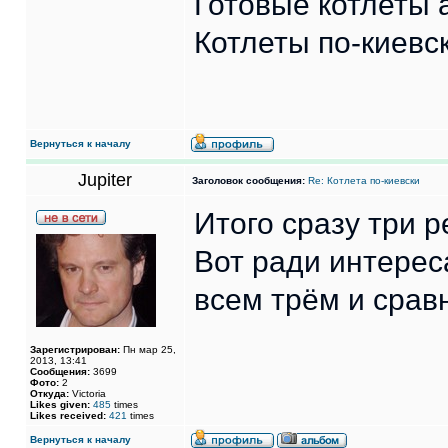
Готовые котлеты 
Котлеты по-киевск
Вернуться к началу
Jupiter
Заголовок сообщения:
Re: Котлета по-киевски
Итого сразу три р
Вот ради интерес
всем трём и срав
Зарегистрирован:
Пн мар 25,
2013, 13:41
Сообщения:
3699
Фото:
2
Откуда:
Victoria
Likes given:
485
times
Likes received:
421
times
Вернуться к началу