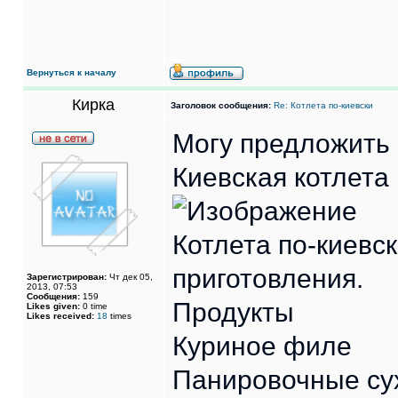
Вернуться к началу
Кирка
Заголовок сообщения:
Re: Котлета по-киевски
Могу предложить
Киевская котлета
Котлета по-киевс
приготовления.
Зарегистрирован:
Чт дек 05,
2013, 07:53
Сообщения:
159
Продукты
Likes given:
0 time
Likes received:
18
times
Куриное филе
Панировочные су