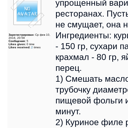
упрощенный вариа
ресторанах. Пусть
не смущает, она н
Ингредиенты: кур
Зарегистрирован:
Ср фев 10,
2016, 20:58
Сообщения:
5
- 150 гр, сухари п
Likes given:
0 time
Likes received:
2
times
крахмал - 80 гр, яй
перец.
1) Смешать масло 
трубочку диаметр
пищевой фольги и
минут.
2) Куриное филе 