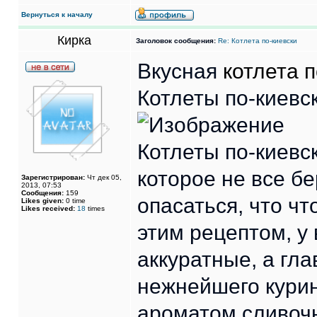
Вернуться к началу
Кирка
Заголовок сообщения:
Re: Котлета по-киевски
Вкусная
котлета п
Котлеты по-киевс
Котлеты по-киевс
которое не все бе
Зарегистрирован:
Чт дек 05,
2013, 07:53
Сообщения:
159
опасаться, что ч
Likes given:
0 time
Likes received:
18
times
этим рецептом, у
аккуратные, а гла
нежнейшего курин
ароматом сливочн