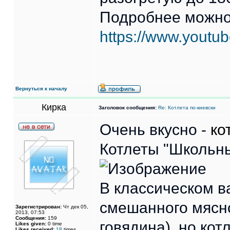
Подробнее можно
https://www.yout
Вернуться к началу
Кирка
Заголовок сообщения:
Re: Котлета по-киевски
Очень вкусно -
ко
Котлеты "Школьны
В классическом ва
смешанного мясн
Зарегистрирован:
Чт дек 05,
2013, 07:53
Сообщения:
159
говядина), но ко
Likes given:
0 time
Likes received:
18
times