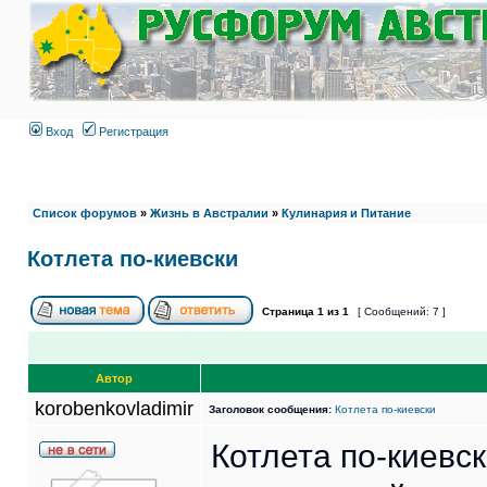
Вход
Регистрация
Список форумов
»
Жизнь в Австралии
»
Кулинария и Питание
Котлета по-киевски
Страница
1
из
1
[ Сообщений: 7 ]
Автор
korobenkovladimir
Заголовок сообщения:
Котлета по-киевски
Котлета по-киевс