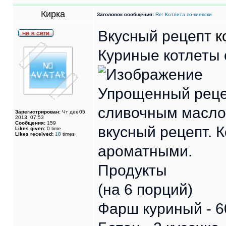
Кирка
Заголовок сообщения:
Re: Котлета по-киевски
Вкусный рецепт
к
Куриные котлеты
Упрощенный рецеп
сливочным масло
Зарегистрирован:
Чт дек 05,
2013, 07:53
Сообщения:
159
вкусный рецепт. 
Likes given:
0 time
Likes received:
18
times
ароматными.
Продукты
(на 6 порций)
Фарш куриный - 6