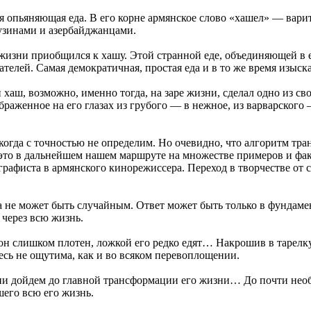
ая опьяняющая еда. В его корне армянское слово «хашел» — варит
узинами и азербайджанцами.
жизни приобщился к хашу. Этой странной еде, объединяющей в ед
ателей. Самая демократичная, простая еда и в то же время изыск
 хаш, возможно, именно тогда, на заре жизни, сделал одно из с
браженное на его глазах из грубого — в нежное, из варварского
никогда с точностью не определим. Но очевидно, что алгоритм 
 это в дальнейшем нашем маршруте на множестве примеров и фа
рафиста в армянского кинорежиссера. Переход в творчестве от с
а не может быть случайным. Ответ может быть только в фундамен
 через всю жизнь.
он слишком плотен, ложкой его редко едят… Накрошив в тарелку
сь не ощутима, как и во всяком перевоплощении.
ии дойдем до главной трансформации его жизни… До почти необ
его всю его жизнь.