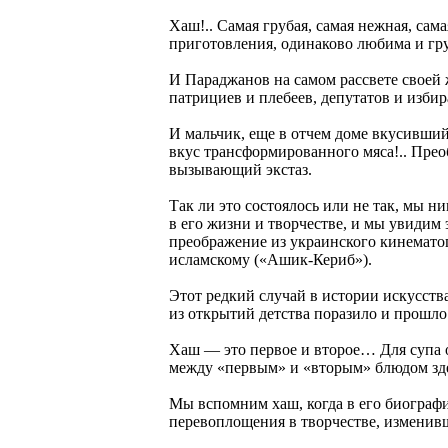
Хаш!.. Самая грубая, самая нежная, сам
приготовления, одинаково любима и гр
И Параджанов на самом рассвете своей 
патрициев и плебеев, депутатов и избир
И мальчик, еще в отчем доме вкусивший
вкус трансформированного мяса!.. Прео
вызывающий экстаз.
Так ли это состоялось или не так, мы 
в его жизни и творчестве, и мы увидим
преображение из украинского кинематог
исламскому («Ашик-Кериб»).
Этот редкий случай в истории искусств
из открытий детства поразило и прошло
Хаш — это первое и второе… Для супа 
между «первым» и «вторым» блюдом зде
Мы вспомним хаш, когда в его биограф
перевоплощения в творчестве, изменивш