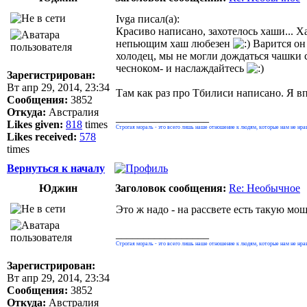
Ivga писал(а):
Красиво написано, захотелось хаши... 
непьющим хаш любезен
Варится он 
холодец, мы не могли дождаться чашки с
чесноком- и наслаждайтесь
Зарегистрирован:
Вт апр 29, 2014, 23:34
Там как раз про Тбилиси написано. Я в
Сообщения:
3852
Откуда:
Австралия
_________________
Likes given:
818
times
Строгая мораль - это всего лишь наше отношение к людям, которые нам не нра
Likes received:
578
times
Вернуться к началу
Юджин
Заголовок сообщения:
Re: Необычное
Это ж надо - на рассвете есть такую мо
_________________
Строгая мораль - это всего лишь наше отношение к людям, которые нам не нра
Зарегистрирован:
Вт апр 29, 2014, 23:34
Сообщения:
3852
Откуда:
Австралия