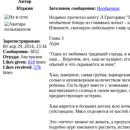
Автор
Юджин
Заголовок сообщения:
Необычное
Недавно прочитал книгу Л.Григоряна "П
необычное блюдо из говяжьих копыт - х
Извините, скопирую небольшую главу це
Глава 3
Зарегистрирован:
Аура
Вт апр 29, 2014, 23:34
Сообщения:
3852
"Одна из любимых традиций города, в к
Откуда:
Австралия
хаш… Впрочем, нет, хаш не кушают, его
Likes given:
818
times
обычай и что скрывается за ним?
Likes received:
578
times
Хаш, наверное, самая грубая, варварска
солью и неимоверным количеством чесно
ребенка. Гость будет вместе с хозяевам
выглянувшего солнца в своем желудке, о
предшествующее истерии.
Хаш варится в больших котлах всю ночь
субстанцию. Мясо отделяется от костей 
Это «нечто» можно не жевать, а пропус
подобно ауре хмельного рассвета, вста