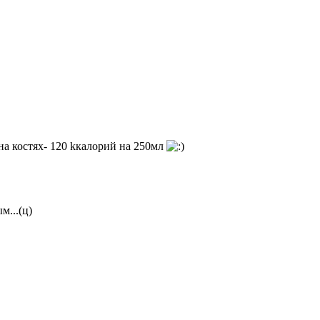
 на костях- 120 kкалорий на 250мл
м...(ц)