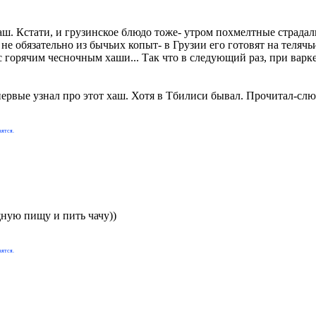
Хаш. Кстати, и грузинское блюдо тоже- утром похмелтные страда
не обязательно из бычьих копыт- в Грузии его готовят на телячьи
 горячим чесночным хаши... Так что в следующий раз, при варке
первые узнал про этот хаш. Хотя в Тбилиси бывал. Прочитал-слю
вятся.
щную пищу и пить чачу))
вятся.