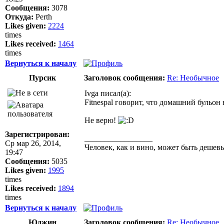
Сообщения:
3078
Откуда:
Perth
Likes given:
2224
times
Likes received:
1464
times
Вернуться к началу
Пурсик
Заголовок сообщения:
Re: Необычное
Ivga писал(а):
Fitnespal говорит, что домашний бульон
Не верю!
Зарегистрирован:
_________________
Ср мар 26, 2014,
Человек, как и вино, может быть дешевы
19:47
Сообщения:
5035
Likes given:
1995
times
Likes received:
1894
times
Вернуться к началу
Юджин
Заголовок сообщения:
Re: Необычное