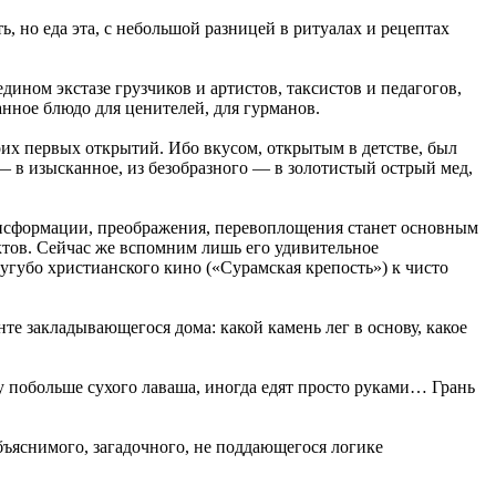
ь, но еда эта, с небольшой разницей в ритуалах и рецептах
ином экстазе грузчиков и артистов, таксистов и педагогов,
анное блюдо для ценителей, для гурманов.
воих первых открытий. Ибо вкусом, открытым в детстве, был
 — в изысканное, из безобразного — в золотистый острый мед,
трансформации, преображения, перевоплощения станет основным
ктов. Сейчас же вспомним лишь его удивительное
угубо христианского кино («Сурамская крепость») к чисто
те закладывающегося дома: какой камень лег в основу, какое
 побольше сухого лаваша, иногда едят просто руками… Грань
ъяснимого, загадочного, не поддающегося логике