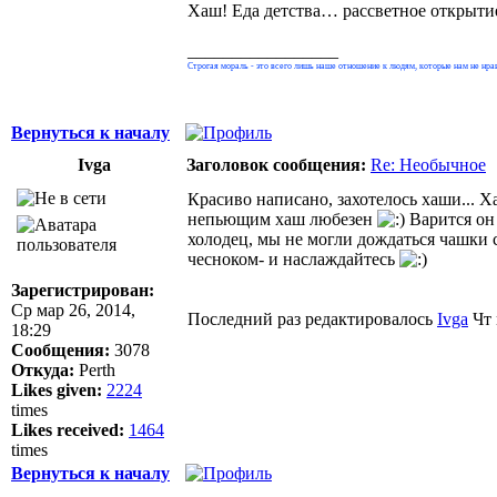
Хаш! Еда детства… рассветное открыти
_________________
Строгая мораль - это всего лишь наше отношение к людям, которые нам не нра
Вернуться к началу
Ivga
Заголовок сообщения:
Re: Необычное
Красиво написано, захотелось хаши... 
непьющим хаш любезен
Варится он 
холодец, мы не могли дождаться чашки с
чесноком- и наслаждайтесь
Зарегистрирован:
Ср мар 26, 2014,
Последний раз редактировалось
Ivga
Чт 
18:29
Сообщения:
3078
Откуда:
Perth
Likes given:
2224
times
Likes received:
1464
times
Вернуться к началу