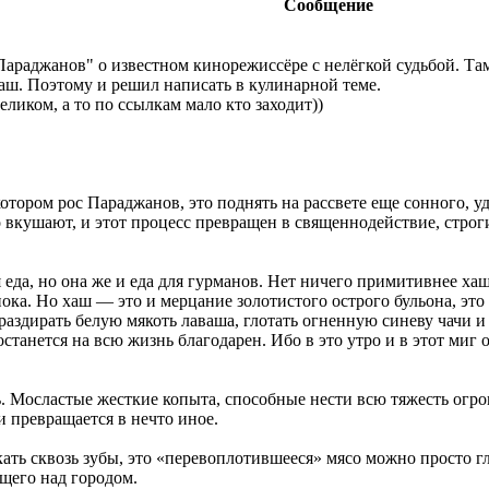
Сообщение
араджанов" о известном кинорежиссёре с нелёгкой судьбой. Там
аш. Поэтому и решил написать в кулинарной теме.
ликом, а то по ссылкам мало кто заходит))
отором рос Параджанов, это поднять на рассвете еще сонного, 
 вкушают, и этот процесс превращен в священнодействие, строг
я еда, но она же и еда для гурманов. Нет ничего примитивнее ха
ка. Но хаш — это и мерцание золотистого острого бульона, это
и раздирать белую мякоть лаваша, глотать огненную синеву чачи 
станется на всю жизнь благодарен. Ибо в это утро и в этот миг
. Мосластые жесткие копыта, способные нести всю тяжесть огр
и превращается в нечто иное.
кать сквозь зубы, это «перевоплотившееся» мясо можно просто 
ющего над городом.