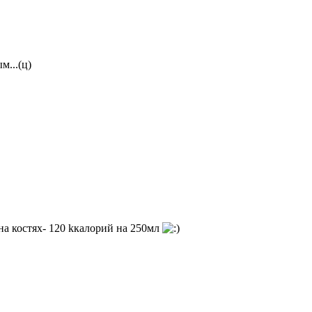
м...(ц)
 на костях- 120 kкалорий на 250мл