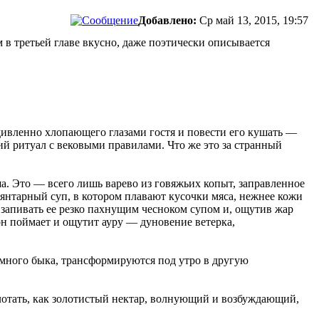
Добавлено:
Ср май 13, 2015, 19:57
 в третьей главе вкусно, даже поэтически описывается
удивленно хлопающего глазами гостя и повести его кушать —
ий ритуал с вековыми правилами. Что же это за странный
ша. Это — всего лишь варево из говяжьих копыт, заправленное
 янтарный суп, в котором плавают кусочки мяса, нежнее кожи
и запивать ее резко пахнущим чесноком супом и, ощутив жар
 он поймает и ощутит ауру — дуновение ветерка,
омного быка, трансформируются под утро в другую
глотать, как золотистый нектар, волнующий и возбуждающий,