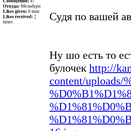
Сообщения:
47
Откуда:
Мельбурн
Likes given:
0 time
Судя по вашей а
Likes received:
7
times
Ну шо есть то е
булочек
http://ka
content/uplo
%D0%B1%D1%
%D1%81%D0%B
%D1%81%D0%