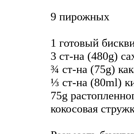
9 пирожных
1 готовый бискви
3 ст-на (480g) са
¾ ст-на (75g) ка
⅓ ст-на (80ml) 
75g растопленно
кокосовая стружк