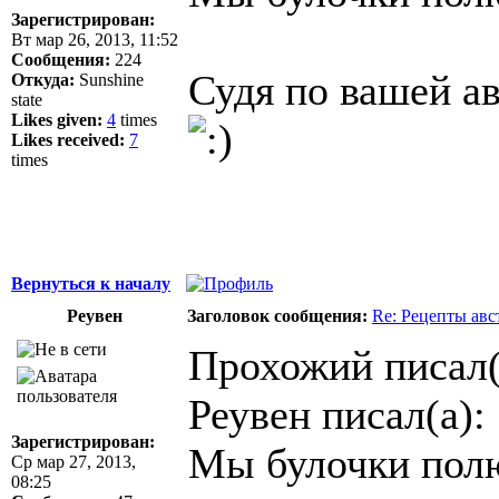
Зарегистрирован:
Вт мар 26, 2013, 11:52
Сообщения:
224
Судя по вашей а
Откуда:
Sunshine
state
Likes given:
4
times
Likes received:
7
times
Вернуться к началу
Реувен
Заголовок сообщения:
Re: Рецепты авс
Прохожий писал(
Реувен писал(а):
Зарегистрирован:
Мы булочки полю
Ср мар 27, 2013,
08:25