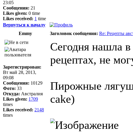
23:05
Сообщения:
21
Likes given:
0 time
Likes received:
1
time
Вернуться к началу
Emmy
Заголовок сообщения:
Re: Рецепты авс
Сегодня нашла в
рецептах, не мог
Зарегистрирован:
Вт май 28, 2013,
09:08
Пирожные лягушки
Сообщения:
10129
Фото:
33
Откуда:
Австралия
cake)
Likes given:
1709
times
Likes received:
2148
times