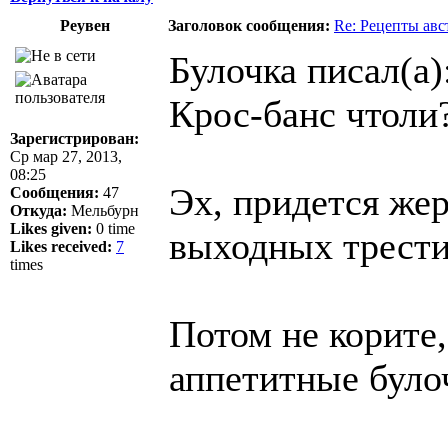
Реувен
Заголовок сообщения:
Re: Рецепты авс
Булочка писал(а)
Крос-банс чтоли?
Зарегистрирован:
Ср мар 27, 2013,
08:25
Эх, придется жер
Сообщения:
47
Откуда:
Мельбурн
Likes given:
0 time
выходных трести
Likes received:
7
times
Потом не корите,
аппетитные було