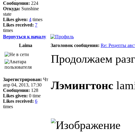
Сообщения:
224
Откуда:
Sunshine
state
Likes given:
4
times
Likes received:
7
times
Вернуться к началу
Laima
Заголовок сообщения:
Re: Рецепты авс
Продолжаем раз
Зарегистрирован:
Чт
Лэмингтонс
lam
апр 04, 2013, 17:30
Сообщения:
128
Likes given:
0 time
Likes received:
6
times