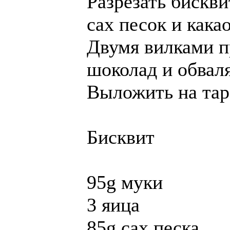
Разрезать бискви
сах песок и кака
Двумя вилками п
шоколад и обваля
Выложить на тар
Бисквит
95g муки
3 яица
85g сах песка