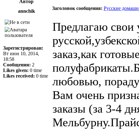
Автор
Заголовок сообщения:
Русские домашни
annchik
Предлагаю свои 
русской,узбекско
Зарегистрирован:
заказ,как готовы
Вт июн 10, 2014,
18:58
полуфабрикаты.Б
Сообщения:
2
Likes given:
0 time
Likes received:
0 time
любовью, пораду
Вам очень призн
заказы (за 3-4 д
Мельбурну.Прайс