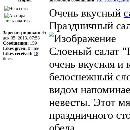
Очень вкусный
с
Праздничный сал
Зарегистрирован:
Чт
дек 05, 2013, 07:53
Сообщения:
159
Слоеный салат "Н
Likes given:
0 time
Likes received:
18
times
очень вкусная и 
белоснежный сло
видом напоминае
невесты. Этот мя
праздничного сто
обеда.