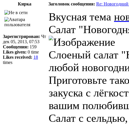
Кирка
Заголовок сообщения:
Re: Новогодний
Вкусная тема
но
Cалат "Новогодн
Зарегистрирован:
Чт
дек 05, 2013, 07:53
Сообщения:
159
Слоеный салат "
Likes given:
0 time
Likes received:
18
times
любой новогодни
Приготовьте тако
закуска с лёгко
вашим полюбивш
Салат с сельдью