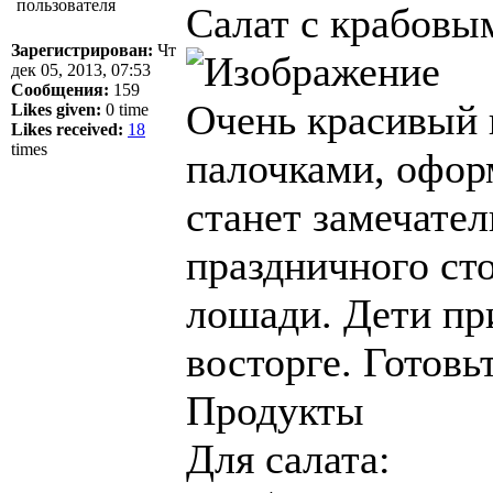
Салат с крабовы
Зарегистрирован:
Чт
дек 05, 2013, 07:53
Сообщения:
159
Очень красивый 
Likes given:
0 time
Likes received:
18
times
палочками, офор
станет замечате
праздничного сто
лошади. Дети при
восторге. Готовь
Продукты
Для салата: