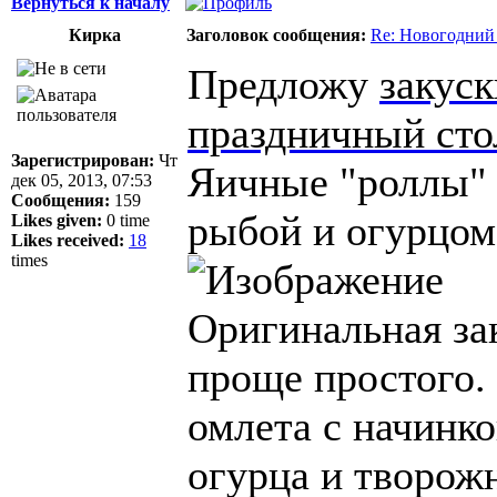
Вернуться к началу
Кирка
Заголовок сообщения:
Re: Новогодний
Предложу
закуск
праздничный сто
Зарегистрирован:
Чт
Яичные "роллы" 
дек 05, 2013, 07:53
Сообщения:
159
рыбой и огурцом
Likes given:
0 time
Likes received:
18
times
Оригинальная за
проще простого.
омлета с начинко
огурца и творож