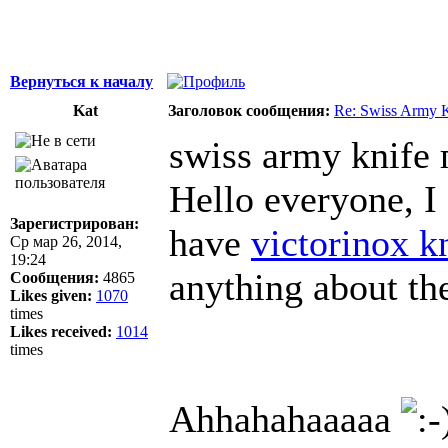
Вернуться к началу
Kat
Заголовок сообщения:
Re: Swiss Army 
swiss army knife 
Hello everyone, I 
Зарегистрирован:
have
victorinox k
Ср мар 26, 2014,
19:24
anything about th
Сообщения:
4865
Likes given:
1070
times
Likes received:
1014
times
Ahhahahaaaaa