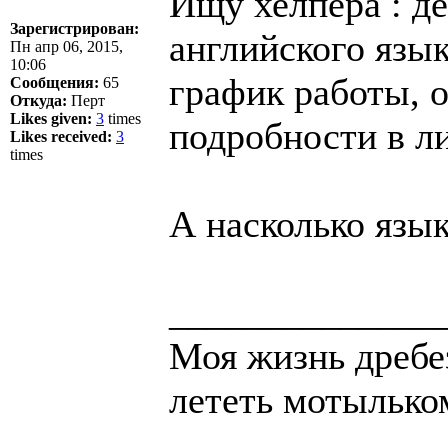
Ищу хелпера : д
Зарегистрирован:
английского язы
Пн апр 06, 2015,
10:06
график работы, о
Сообщения:
65
Откуда:
Перт
Likes given:
3
times
подробности в ли
Likes received:
3
times
А насколько язы
______________
Моя жизнь дребез
лететь мотыльком.