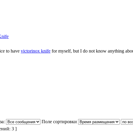
Knife
nice to have
victorinox knife
for myself, but I do not know anything abo
за:
Поле сортировки
ний: 3 ]