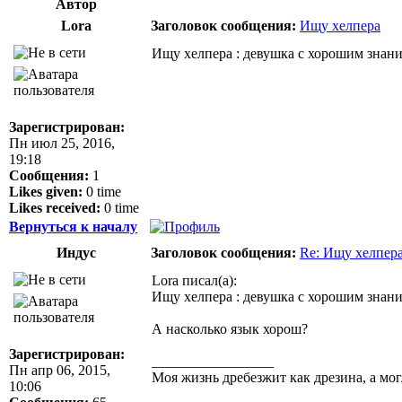
Автор
Lora
Заголовок сообщения:
Ищу хелпера
Ищу хелпера : девушка с хорошим знани
Зарегистрирован:
Пн июл 25, 2016,
19:18
Сообщения:
1
Likes given:
0 time
Likes received:
0 time
Вернуться к началу
Индус
Заголовок сообщения:
Re: Ищу хелпер
Lora писал(а):
Ищу хелпера : девушка с хорошим знани
А насколько язык хорош?
Зарегистрирован:
_________________
Пн апр 06, 2015,
Моя жизнь дребезжит как дрезина, а могл
10:06