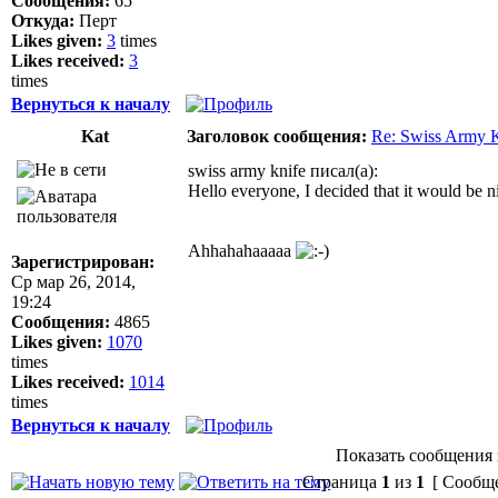
Сообщения:
65
Откуда:
Перт
Likes given:
3
times
Likes received:
3
times
Вернуться к началу
Kat
Заголовок сообщения:
Re: Swiss Army 
swiss army knife писал(а):
Hello everyone, I decided that it would be 
Ahhahahaaaaa
Зарегистрирован:
Ср мар 26, 2014,
19:24
Сообщения:
4865
Likes given:
1070
times
Likes received:
1014
times
Вернуться к началу
Показать сообщения 
Страница
1
из
1
[ Сообще