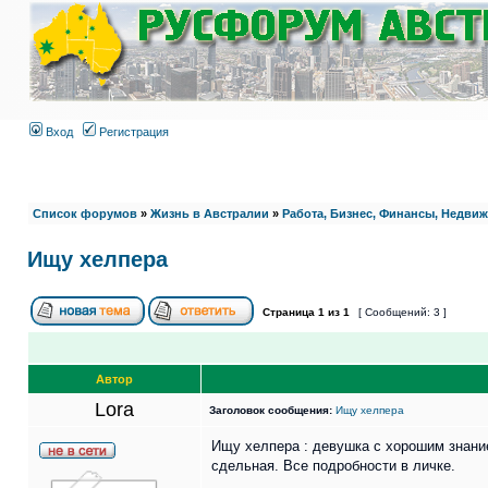
Вход
Регистрация
Список форумов
»
Жизнь в Австралии
»
Работа, Бизнес, Финансы, Недви
Ищу хелпера
Страница
1
из
1
[ Сообщений: 3 ]
Автор
Lora
Заголовок сообщения:
Ищу хелпера
Ищу хелпера : девушка с хорошим знание
сдельная. Все подробности в личке.