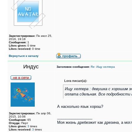
Зарегистрирован:
Пн июл 25,
2016, 19:18
Сообщения:
1
Likes given:
0 time
Likes received:
0 time
Вернуться к началу
Индус
Заголовок сообщения:
Re: Ищу хелпера
Lora писал(а):
Ищу хелпера : девушка с хорошим з
оплата сдельная. Все подробности 
А насколько язык хорош?
Зарегистрирован:
Пн апр 06,
2015, 10:06
_________________
Сообщения:
65
Моя жизнь дребезжит как дрезина, а могл
Откуда:
Перт
Likes given:
3
times
Likes received:
3
times