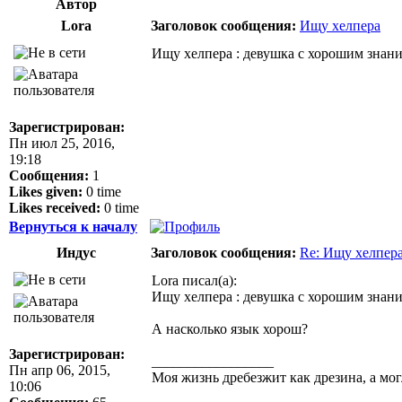
Автор
Lora
Заголовок сообщения:
Ищу хелпера
Ищу хелпера : девушка с хорошим знани
Зарегистрирован:
Пн июл 25, 2016,
19:18
Сообщения:
1
Likes given:
0 time
Likes received:
0 time
Вернуться к началу
Индус
Заголовок сообщения:
Re: Ищу хелпер
Lora писал(а):
Ищу хелпера : девушка с хорошим знани
А насколько язык хорош?
Зарегистрирован:
_________________
Пн апр 06, 2015,
Моя жизнь дребезжит как дрезина, а могл
10:06