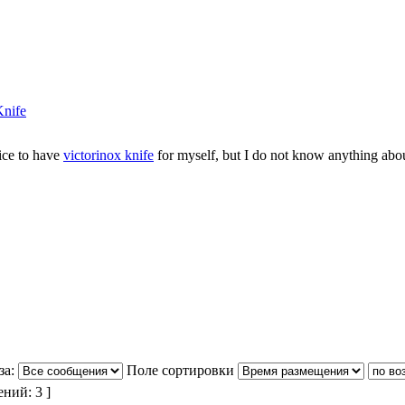
Knife
nice to have
victorinox knife
for myself, but I do not know anything abo
за:
Поле сортировки
ний: 3 ]