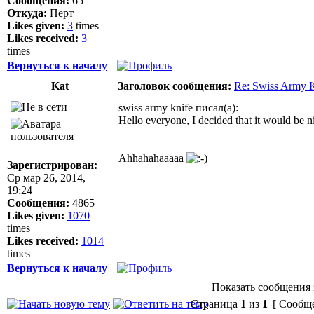
Сообщения:
65
Откуда:
Перт
Likes given:
3
times
Likes received:
3
times
Вернуться к началу
Kat
Заголовок сообщения:
Re: Swiss Army 
swiss army knife писал(а):
Hello everyone, I decided that it would be 
Ahhahahaaaaa
Зарегистрирован:
Ср мар 26, 2014,
19:24
Сообщения:
4865
Likes given:
1070
times
Likes received:
1014
times
Вернуться к началу
Показать сообщения 
Страница
1
из
1
[ Сообще