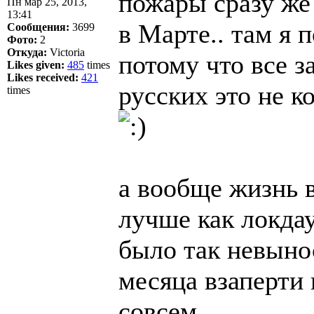
пожары сразу же
Пн мар 25, 2013,
13:41
в Марте.. там я 
Сообщения:
3699
Фото:
2
Откуда:
Victoria
потому что все з
Likes given:
485
times
Likes received:
421
русских это не к
times
а вообще жизнь 
лучше как локдау
было так невыно
месяца взаперти 
совсем..