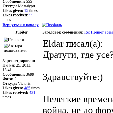
Сообщения:
555
Откуда:
Мельбурн
Likes given:
15
times
Likes received:
55
times
Вернуться к началу
Jupiter
Заголовок сообщения:
Re: Привет всем
Eldar писал(а):
Дратути, где усе
Зарегистрирован:
Пн мар 25, 2013,
13:41
Здравствуйте:)
Сообщения:
3699
Фото:
2
Откуда:
Victoria
Likes given:
485
times
Likes received:
421
Нелегкие времена
times
война, не до фор