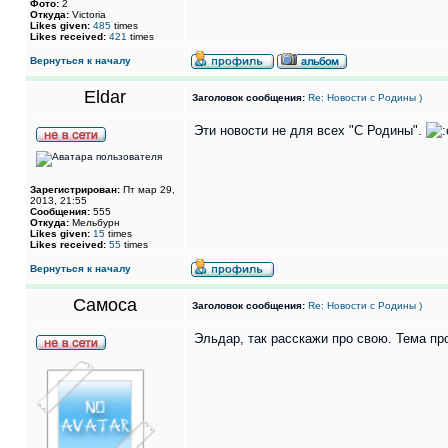
Фото:
2
Откуда:
Victoria
Likes given:
485
times
Likes received:
421
times
Вернуться к началу
Eldar
Заголовок сообщения:
Re: Новости с Родины )
Эти новости не для всех "С Родины".
Зарегистрирован:
Пт мар 29,
2013, 21:55
Сообщения:
555
Откуда:
Мельбурн
Likes given:
15
times
Likes received:
55
times
Вернуться к началу
Самоса
Заголовок сообщения:
Re: Новости с Родины )
Эльдар, так расскажи про свою. Тема пр