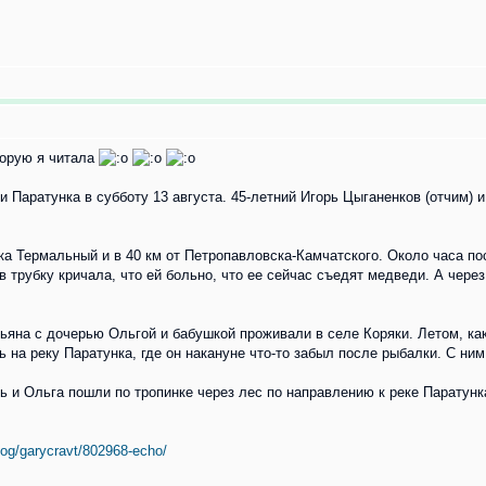
торую я читала
и Паратунка в субботу 13 августа. 45-летний Игорь Цыганенков (отчим) 
ка Термальный и в 40 км от Петропавловска-Камчатского. Около часа п
трубку кричала, что ей больно, что ее сейчас съедят медведи. А через ч
тьяна с дочерью Ольгой и бабушкой проживали в селе Коряки. Летом, ка
ь на реку Паратунка, где он накануне что-то забыл после рыбалки. С ни
ь и Ольга пошли по тропинке через лес по направлению к реке Паратунк
log/garycravt/802968-echo/