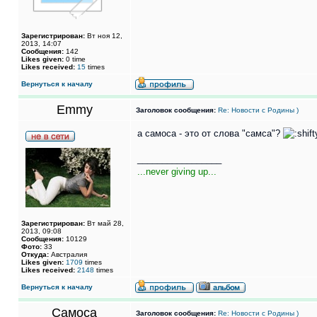
Зарегистрирован:
Вт ноя 12,
2013, 14:07
Сообщения:
142
Likes given:
0 time
Likes received:
15
times
Вернуться к началу
Emmy
Заголовок сообщения:
Re: Новости с Родины )
а самоса - это от слова "самса"?
_________________
...never giving up...
Зарегистрирован:
Вт май 28,
2013, 09:08
Сообщения:
10129
Фото:
33
Откуда:
Австралия
Likes given:
1709
times
Likes received:
2148
times
Вернуться к началу
Самоса
Заголовок сообщения:
Re: Новости с Родины )