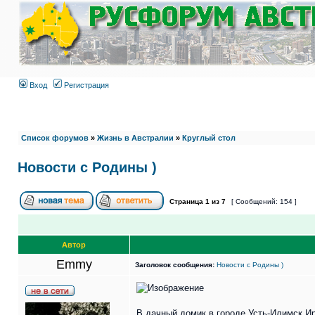
Вход
Регистрация
Список форумов
»
Жизнь в Австралии
»
Круглый стол
Новости с Родины )
Страница
1
из
7
[ Сообщений: 154 ]
Автор
Emmy
Заголовок сообщения:
Новости с Родины )
В дачный домик в городе Усть-Илимск Ир