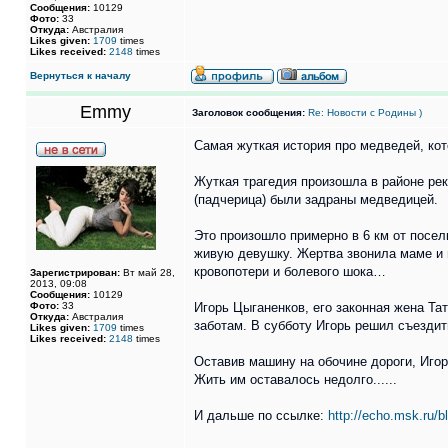
Сообщения:
10129
Фото:
33
Откуда:
Австралия
Likes given:
1709
times
Likes received:
2148
times
Вернуться к началу
Emmy
Заголовок сообщения:
Re: Новости с Родины )
Самая жуткая история про медведей, ко
Жуткая трагедия произошла в районе рек
(падчерица) были задраны медведицей.
Это произошло примерно в 6 км от посел
живую девушку. Жертва звонила маме и в 
кровопотери и болевого шока…
Зарегистрирован:
Вт май 28,
2013, 09:08
Сообщения:
10129
Фото:
33
Игорь Цыганенков, его законная жена Та
Откуда:
Австралия
заботам. В субботу Игорь решил съездит
Likes given:
1709
times
Likes received:
2148
times
Оставив машину на обочине дороги, Игор
Жить им оставалось недолго......
И дальше по ссылке:
http://echo.msk.ru/b