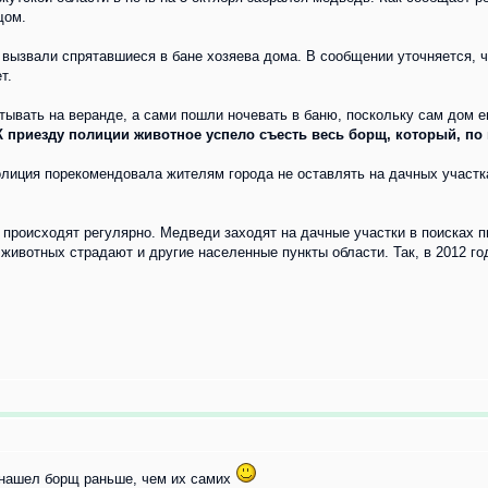
щом.
вызвали спрятавшиеся в бане хозяева дома. В сообщении уточняется, ч
т.
тывать на веранде, а сами пошли ночевать в баню, поскольку сам дом 
К приезду полиции животное успело съесть весь борщ, который, по 
лиция порекомендовала жителям города не оставлять на дачных участк
роисходят регулярно. Медведи заходят на дачные участки в поисках пи
 животных страдают и другие населенные пункты области. Так, в 2012 г
 нашел борщ раньше, чем их самих