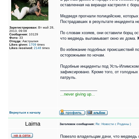
оставленная на веранде кастрюля с бор
Медведя прогнали полицейские, которых 
Пострадавших в результате инцидента не
Зарегистрирован:
Вт май 28,
2013, 09:08
По словам хозяев, они оставили борщ ос
Сообщения:
10129
Фото:
33
что медведь выламывает окно их дома.
Откуда:
Австралия
Likes given:
1709
times
Likes received:
2148
times
Во избежание подобных происшествий по
осторожными по ночам.
Подобные инциденты под Усть-Илимском п
зафиксировано. Кроме того, от голодных
патруль.
_________________
...never giving up...
Вернуться к началу
Laima
Заголовок сообщения:
Re: Новости с Родины )
Повезло владельцам дачи, что медведь