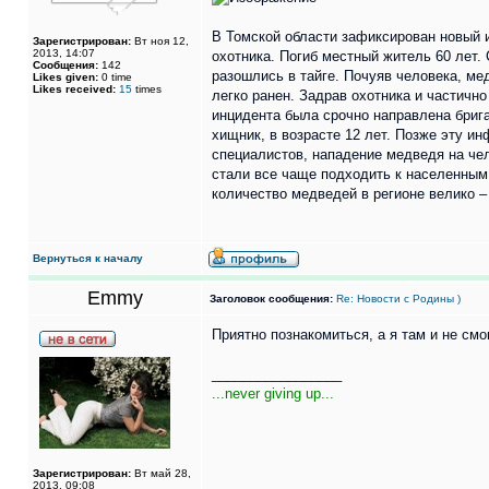
В Томской области зафиксирован новый и
Зарегистрирован:
Вт ноя 12,
2013, 14:07
охотника. Погиб местный житель 60 лет.
Сообщения:
142
разошлись в тайге. Почуяв человека, ме
Likes given:
0 time
Likes received:
15
times
легко ранен. Задрав охотника и частичн
инцидента была срочно направлена брига
хищник, в возрасте 12 лет. Позже эту 
специалистов, нападение медведя на чел
стали все чаще подходить к населенным 
количество медведей в регионе велико –
Вернуться к началу
Emmy
Заголовок сообщения:
Re: Новости с Родины )
Приятно познакомиться, а я там и не см
_________________
...never giving up...
Зарегистрирован:
Вт май 28,
2013, 09:08