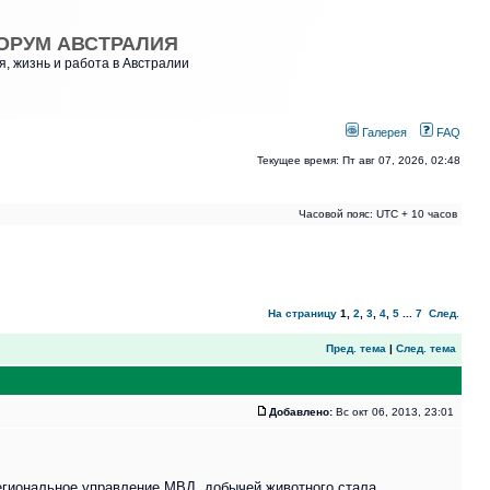
ОРУМ АВСТРАЛИЯ
, жизнь и работа в Австралии
Галерея
FAQ
Текущее время: Пт авг 07, 2026, 02:48
Часовой пояс: UTC + 10 часов
На страницу
1
,
2
,
3
,
4
,
5
...
7
След.
Пред. тема
|
След. тема
Добавлено:
Вс окт 06, 2013, 23:01
региональное управление МВД, добычей животного стала