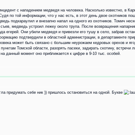
нцидент с нападением медведя на человека. Насколько известно, в Кар
 Судя по той информации, что у нас есть, в этот день двое охотников п
дведь подкараулил и внезапно напал на одного из охотников. Томич нес
о съев, медведь устроил лежку около трупа. После возвращения напарник
да егерей. Они убили медведя и привезли его тушу в село, забрав ост
информацию подтвердили в областной администрации, в департаменте п
овека может быть связано с большим неурожаем кедровых орехов и ягод
пунктам Томской области, разорять пасеки, задирать скотину, встречи
 на данный момент оно приближается к цифре в 9-10 тыс. особей.
огла придумать себе ник )) пришлось остановиться на одной. Букве