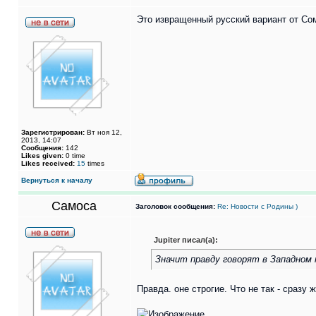
Это извращенный русский вариант от Сомо
Зарегистрирован:
Вт ноя 12,
2013, 14:07
Сообщения:
142
Likes given:
0 time
Likes received:
15
times
Вернуться к началу
Самоса
Заголовок сообщения:
Re: Новости с Родины )
Jupiter писал(а):
Значит правду говорят в Западном 
Правда. оне строгие. Что не так - сразу ж