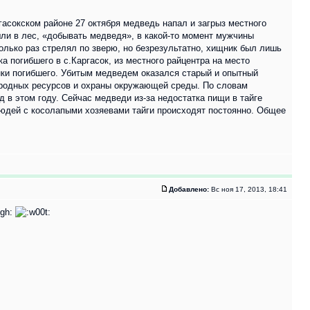
гасокском районе 27 октября медведь напал и загрыз местного
ошли в лес, «добывать медведя», в какой-то момент мужчины
колько раз стрелял по зверю, но безрезультатно, хищник был лишь
а погибшего в с.Каргасок, из местного райцентра на место
анки погибшего. Убитым медведем оказался старый и опытный
риродных ресурсов и охраны окружающей среды. По словам
 в этом году. Сейчас медведи из-за недостатка пищи в тайге
 людей с косолапыми хозяевами тайги происходят постоянно. Общее
Добавлено:
Вс ноя 17, 2013, 18:41