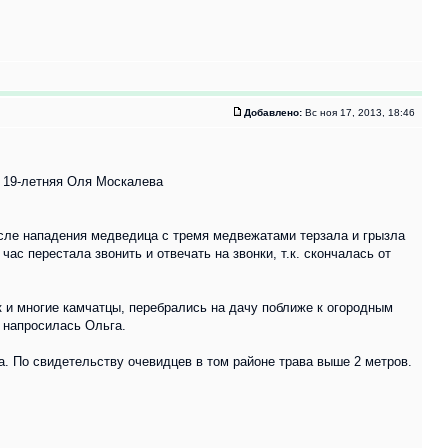
Добавлено:
Вс ноя 17, 2013, 18:46
и 19-летняя Оля Москалева
осле нападения медведица с тремя медвежатами терзала и грызла
ас перестала звонить и отвечать на звонки, т.к. скончалась от
к и многие камчатцы, перебрались на дачу поближе к огородным
м напросилась Ольга.
а. По свидетельству очевидцев в том районе трава выше 2 метров.