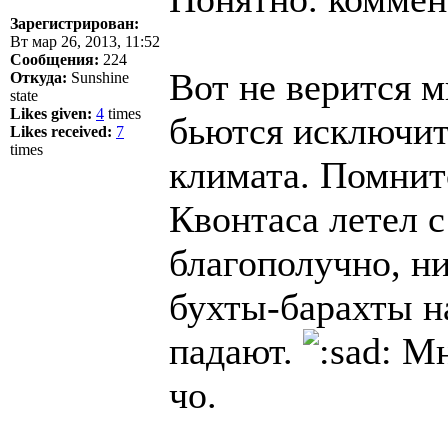
Зарегистрирован:
Вт мар 26, 2013, 11:52
Сообщения:
224
Вот не верится 
Откуда:
Sunshine
state
Likes given:
4
times
бьются исключит
Likes received:
7
times
климата. Помнитс
Квонтаса летел с
благополучно, ни
бухты-барахты н
падают.
Мне
чо.