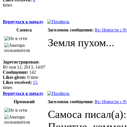
times
Вернуться к началу
Самоса
Заголовок сообщения:
Re: Новости с Р
Земля пухом...
Зарегистрирован:
Вт ноя 12, 2013, 14:07
Сообщения:
142
Likes given:
0 time
Likes received:
15
times
Вернуться к началу
Прохожий
Заголовок сообщения:
Re: Новости с Р
Самоса писал(а):
Понятно. коммент