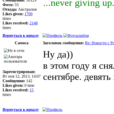
...never giving up.
Сообщения:
10129
Фото:
33
Откуда:
Австралия
Likes given:
1709
times
Likes received:
2148
times
Вернуться к началу
Самоса
Заголовок сообщения:
Re: Новости с Р
Ну да))
в этом году я сн
Зарегистрирован:
сентябре. девят
Вт ноя 12, 2013, 14:07
Сообщения:
142
Likes given:
0 time
Likes received:
15
times
Вернуться к началу