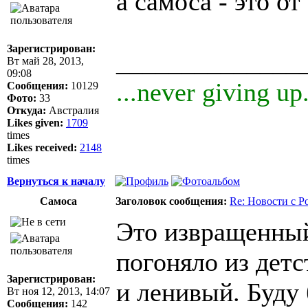
а самоса - это о
Зарегистрирован:
______________
Вт май 28, 2013,
09:08
...never giving up.
Сообщения:
10129
Фото:
33
Откуда:
Австралия
Likes given:
1709
times
Likes received:
2148
times
Вернуться к началу
Самоса
Заголовок сообщения:
Re: Новости с Р
Это извращенный
погоняло из детс
Зарегистрирован:
и ленивый. Буду 
Вт ноя 12, 2013, 14:07
Сообщения:
142