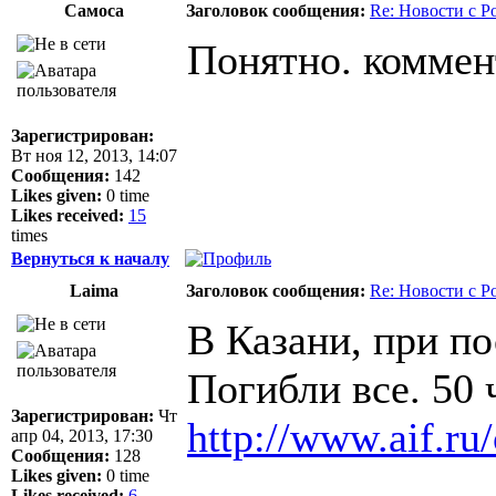
Самоса
Заголовок сообщения:
Re: Новости с Р
Понятно. коммент
Зарегистрирован:
Вт ноя 12, 2013, 14:07
Сообщения:
142
Likes given:
0 time
Likes received:
15
times
Вернуться к началу
Laima
Заголовок сообщения:
Re: Новости с Р
В Казани, при по
Погибли все. 50 
Зарегистрирован:
Чт
http://www.aif.ru
апр 04, 2013, 17:30
Сообщения:
128
Likes given:
0 time
Likes received:
6