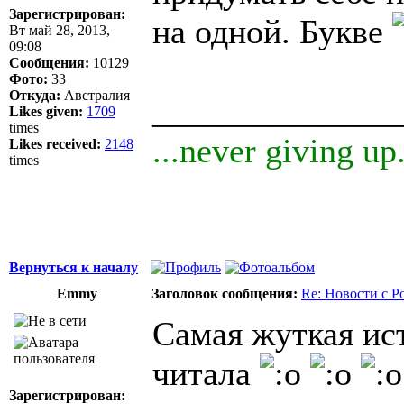
Зарегистрирован:
на одной. Букве
Вт май 28, 2013,
09:08
Сообщения:
10129
Фото:
33
Откуда:
Австралия
______________
Likes given:
1709
times
...never giving up.
Likes received:
2148
times
Вернуться к началу
Emmy
Заголовок сообщения:
Re: Новости с Р
Самая жуткая ис
читала
Зарегистрирован: