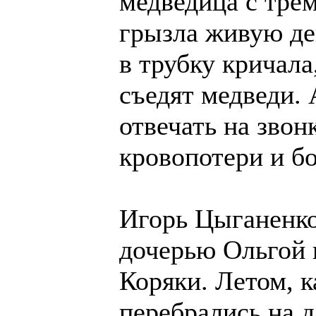
медведица с тре
грызла живую де
в трубку кричала,
съедят медведи. 
отвечать на звонк
кровопотери и б
Игорь Цыганенков
дочерью Ольгой 
Коряки. Летом, к
перебрались на 