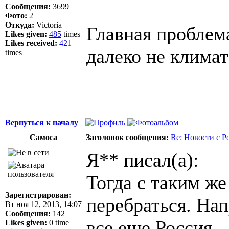
Сообщения:
3699
Фото:
2
Откуда:
Victoria
Главная проблема
Likes given:
485
times
Likes received:
421
далеко не климат
times
Вернуться к началу
Самоса
Заголовок сообщения:
Re: Новости с Р
Я** писал(а):
Тогда с таким ж
Зарегистрирован:
перебраться. Нап
Вт ноя 12, 2013, 14:07
Сообщения:
142
все еще Россия
Likes given:
0 time