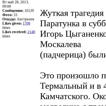
Вт май 28, 2013,
09:08
Жуткая трагедия
Сообщения:
10129
Фото:
33
Откуда:
Австралия
Паратунка в субб
Likes given:
1709
times
Игорь Цыганенко
Likes received:
2148
times
Москалева
(падчерица) был
Это произошло п
Термальный и в 
Камчатского. Ок