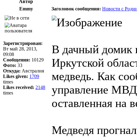
Автор
Emmy
Заголовок сообщения:
Новости с Роди
Зарегистрирован:
В дачный домик 
Вт май 28, 2013,
09:08
Иркутской област
Сообщения:
10129
Фото:
33
Откуда:
Австралия
медведь. Как со
Likes given:
1709
times
управление МВД,
Likes received:
2148
times
оставленная на 
Медведя прогнал