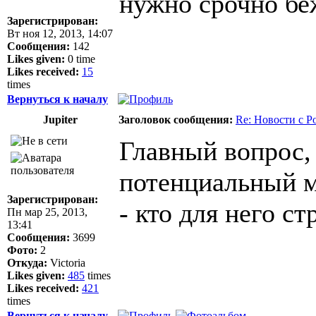
нужно срочно бе
Зарегистрирован:
Вт ноя 12, 2013, 14:07
Сообщения:
142
Likes given:
0 time
Likes received:
15
times
Вернуться к началу
Jupiter
Заголовок сообщения:
Re: Новости с Р
Главный вопрос,
потенциальный м
Зарегистрирован:
- кто для него с
Пн мар 25, 2013,
13:41
Сообщения:
3699
Фото:
2
Откуда:
Victoria
Likes given:
485
times
Likes received:
421
times
Вернуться к началу