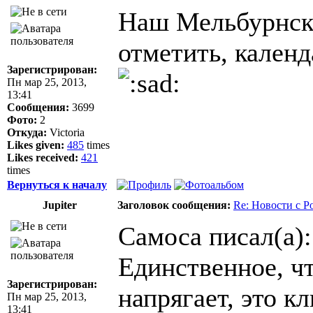
Наш Мельбурнски
отметить, календ
Зарегистрирован:
Пн мар 25, 2013,
13:41
Сообщения:
3699
Фото:
2
Откуда:
Victoria
Likes given:
485
times
Likes received:
421
times
Вернуться к началу
Jupiter
Заголовок сообщения:
Re: Новости с Р
Самоса писал(а):
Единственное, ч
Зарегистрирован:
напрягает, это кл
Пн мар 25, 2013,
13:41