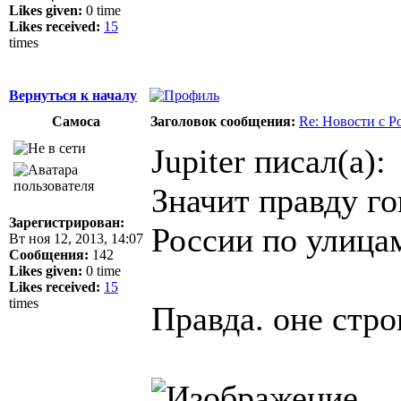
Likes given:
0 time
Likes received:
15
times
Вернуться к началу
Самоса
Заголовок сообщения:
Re: Новости с Р
Jupiter писал(а):
Значит правду го
Зарегистрирован:
России по улица
Вт ноя 12, 2013, 14:07
Сообщения:
142
Likes given:
0 time
Likes received:
15
times
Правда. оне строг