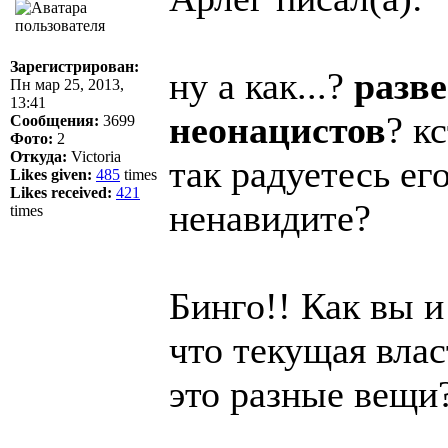
Зарегистрирован:
ну а как...?
разв
Пн мар 25, 2013,
13:41
неонацистов
? к
Сообщения:
3699
Фото:
2
Откуда:
Victoria
так радуетесь ег
Likes given:
485
times
Likes received:
421
ненавидите?
times
Бинго!! Как вы и
что текущая влас
это разные вещи