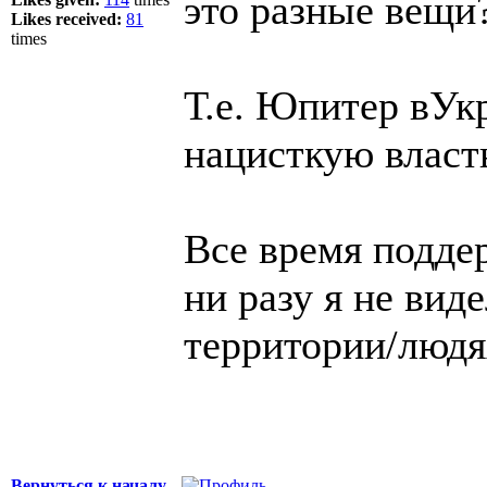
это разные вещи
Likes received:
81
times
Т.е. Юпитер вУк
нацисткую власть
Все время подде
ни разу я не вид
территории/людях
Вернуться к началу