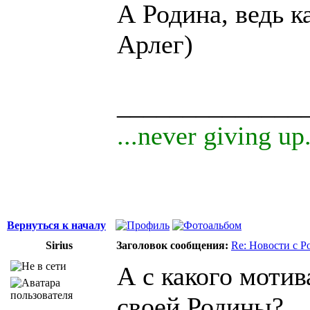
А Родина, ведь к
Арлег)
______________
...never giving up.
Вернуться к началу
Sirius
Заголовок сообщения:
Re: Новости с Р
А с какого моти
своей Родины?