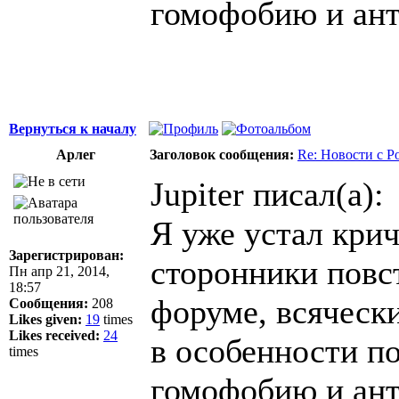
гомофобию и ант
Вернуться к началу
Арлег
Заголовок сообщения:
Re: Новости с Р
Jupiter писал(а):
Я уже устал крич
Зарегистрирован:
сторонники повст
Пн апр 21, 2014,
18:57
форуме, всяческ
Сообщения:
208
Likes given:
19
times
Likes received:
24
в особенности по
times
гомофобию и ант