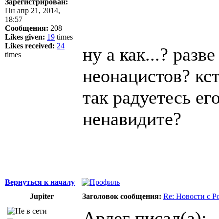
Зарегистрирован:
Пн апр 21, 2014,
18:57
Сообщения:
208
Likes given:
19
times
Likes received:
24
ну а как...? раз
times
неонацистов? кст
так радуетесь ег
ненавидите?
Вернуться к началу
Jupiter
Заголовок сообщения:
Re: Новости с Р
Арлег писал(а):