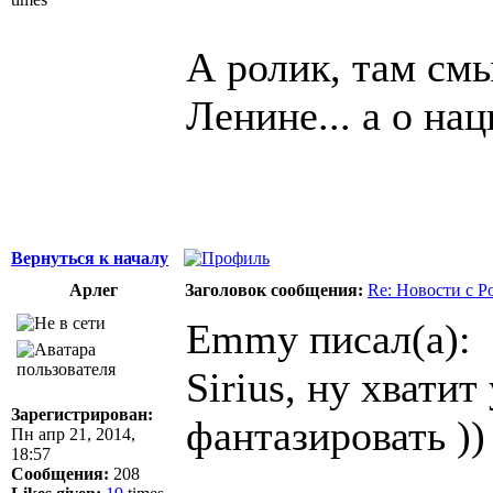
А ролик, там смы
Ленине... а о на
Вернуться к началу
Арлег
Заголовок сообщения:
Re: Новости с Р
Emmy писал(а):
Sirius, ну хватит
Зарегистрирован:
фантазировать ))
Пн апр 21, 2014,
18:57
Сообщения:
208