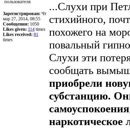
...Слухи при Пе
Зарегистрирован:
Чт
стихийного, почт
мар 27, 2014, 08:55
Сообщения:
1050
похожего на мор
Likes given:
114
times
Likes received:
81
times
повальный гипно
Слухи эти потеря
сообщать вымыш
приобрели нову
субстанцию. Он
самоуспокоения
наркотическое 