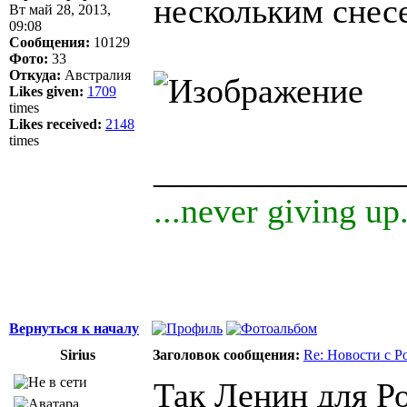
нескольким снес
Вт май 28, 2013,
09:08
Сообщения:
10129
Фото:
33
Откуда:
Австралия
Likes given:
1709
times
Likes received:
2148
times
______________
...never giving up.
Вернуться к началу
Sirius
Заголовок сообщения:
Re: Новости с Р
Так Ленин для Р