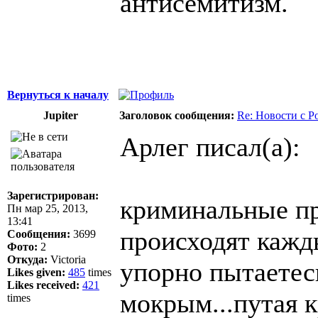
антисемитизм.
Вернуться к началу
Jupiter
Заголовок сообщения:
Re: Новости с Р
Арлег писал(а):
Зарегистрирован:
криминальные пр
Пн мар 25, 2013,
13:41
происходят кажды
Сообщения:
3699
Фото:
2
Откуда:
Victoria
упорно пытаетес
Likes given:
485
times
Likes received:
421
мокрым...путая 
times