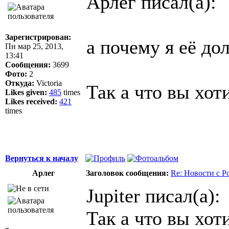
Арлег писал(а):
Зарегистрирован:
а почему я её д
Пн мар 25, 2013,
13:41
Сообщения:
3699
Фото:
2
Откуда:
Victoria
Так а что вы хот
Likes given:
485
times
Likes received:
421
times
Вернуться к началу
Арлег
Заголовок сообщения:
Re: Новости с Р
Jupiter писал(а):
Так а что вы хот