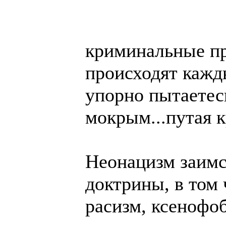
криминальные пр
происходят кажды
упорно пытаетес
мокрым...путая 
Неонацизм заимс
доктрины, в том
расизм, ксенофо