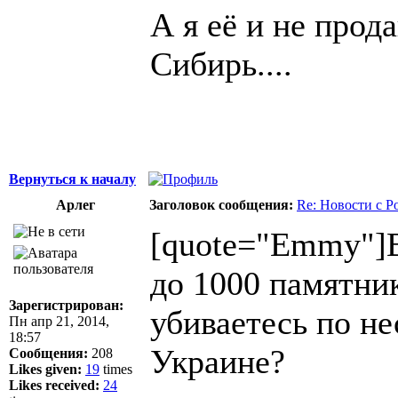
А я её и не прод
Сибирь....
Вернуться к началу
Арлег
Заголовок сообщения:
Re: Новости с Р
[quote="Emmy"]В
до 1000 памятник
Зарегистрирован:
убиваетесь по н
Пн апр 21, 2014,
18:57
Украине?
Сообщения:
208
Likes given:
19
times
Likes received:
24