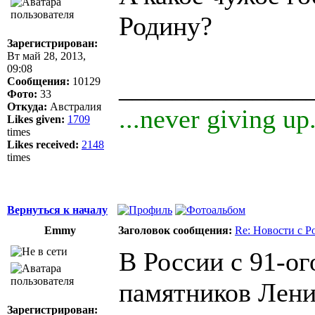
Родину?
Зарегистрирован:
Вт май 28, 2013,
09:08
______________
Сообщения:
10129
Фото:
33
Откуда:
Австралия
...never giving up.
Likes given:
1709
times
Likes received:
2148
times
Вернуться к началу
Emmy
Заголовок сообщения:
Re: Новости с Р
В России с 91-ог
памятников Ленин
Зарегистрирован: