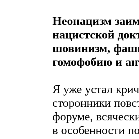
Неонацизм заим
нацистской док
шовинизм, фаши
гомофобию и а
Я уже устал крич
сторонники повст
форуме, всяческ
в особенности по