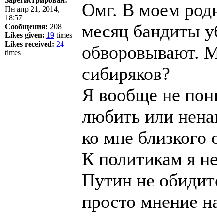
Зарегистрирован:
Омг. В моем род
Пн апр 21, 2014,
18:57
месяц бандиты у
Сообщения:
208
Likes given:
19
times
Likes received:
24
обворовывают. М
times
сибиряков?
Я вообще не пон
любить или нена
ко мне близкого
К политикам я н
Путин не обидитс
просто мнение н