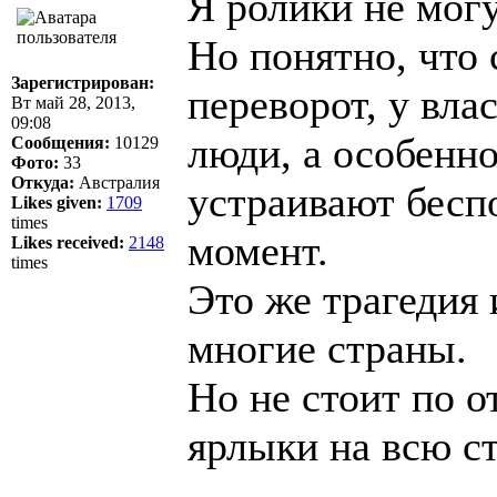
Я ролики не могу
Но понятно, что 
Зарегистрирован:
переворот, у вла
Вт май 28, 2013,
09:08
люди, а особенно
Сообщения:
10129
Фото:
33
Откуда:
Австралия
устраивают беспо
Likes given:
1709
times
момент.
Likes received:
2148
times
Это же трагедия 
многие страны.
Но не стоит по 
ярлыки на всю ст