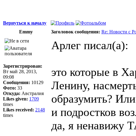
Вернуться к началу
Emmy
Заголовок сообщения:
Re: Новости с Р
Арлег писал(а):
Зарегистрирован:
это которые в Ха
Вт май 28, 2013,
09:08
Ленину, насмерт
Сообщения:
10129
Фото:
33
Откуда:
Австралия
образумить? Или
Likes given:
1709
times
и подростков воз
Likes received:
2148
times
да, я ненавижу 