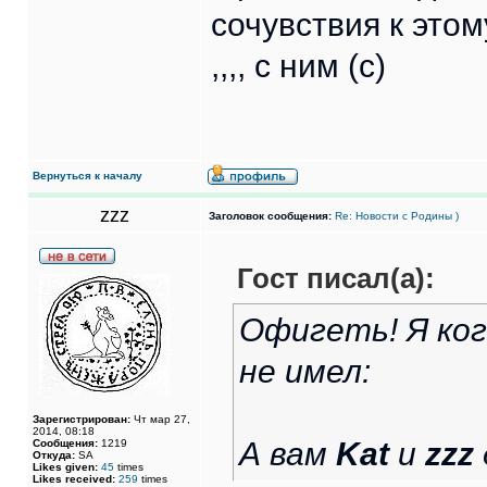
сочувствия к этом
,,,, с ним (с)
Вернуться к началу
zzz
Заголовок сообщения:
Re: Новости с Родины )
Гост писал(а):
Офигеть! Я ког
не имел:
Зарегистрирован:
Чт мар 27,
2014, 08:18
А вам
Kat
и
zzz
Сообщения:
1219
Откуда:
SA
Likes given:
45
times
Likes received:
259
times