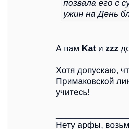
позвала его с 
ужин на День б
А вам
Kat
и
zzz
до
Хотя допускаю, ч
Примаковской лин
учитесь!
______________
Нету арфы, возьм