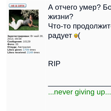
А отчего умер? Б
жизни?
Что-то продолжит
радует
(
Зарегистрирован:
Вт май 28,
2013, 09:08
Сообщения:
10129
Фото:
33
Откуда:
Австралия
Likes given:
1709
times
Likes received:
2148
times
RIP
______________
...never giving up...