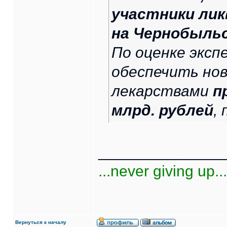
участники лик
на Чернобыльс
По оценке эксп
обеспечить но
лекарствами
п
млрд. рублей
,
______________
...never giving up...
Вернуться к началу