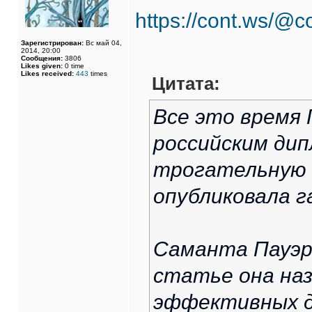
https://cont.ws/@c
Зарегистрирован:
Вс май 04,
2014, 20:00
Сообщения:
3806
Likes given:
0 time
Likes received:
443
times
Цитата:
Все это время 
российским дип
трогательную 
опубликовала г
Саманта Пауэр 
статье она наз
эффективных д