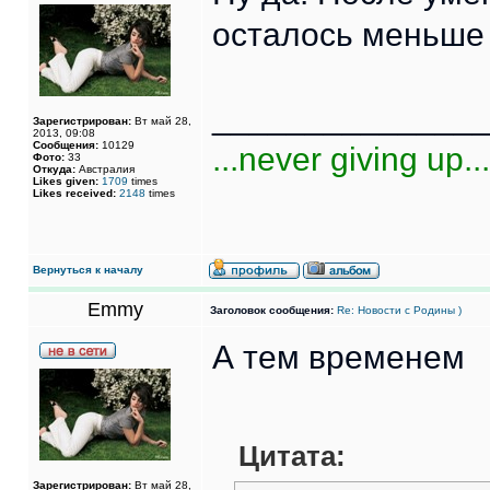
осталось меньше 
______________
Зарегистрирован:
Вт май 28,
2013, 09:08
Сообщения:
10129
...never giving up...
Фото:
33
Откуда:
Австралия
Likes given:
1709
times
Likes received:
2148
times
Вернуться к началу
Emmy
Заголовок сообщения:
Re: Новости с Родины )
А тем временем
Цитата:
Зарегистрирован:
Вт май 28,