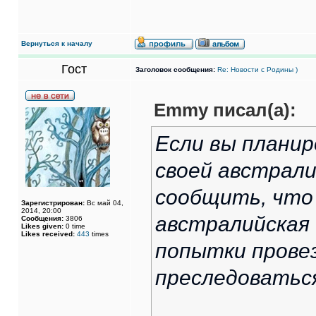
Вернуться к началу
Гост
Заголовок сообщения:
Re: Новости с Родины )
Emmy писал(а):
Если вы планир
своей австрали
сообщить, что 
Зарегистрирован:
Вс май 04,
2014, 20:00
австралийская 
Сообщения:
3806
Likes given:
0 time
Likes received:
443
times
попытки прове
преследоваться