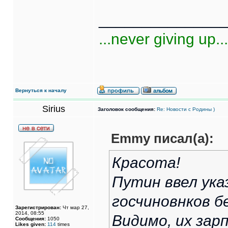
______________
...never giving up...
Вернуться к началу
Sirius
Заголовок сообщения:
Re: Новости с Родины )
Emmy писал(а):
Красота!
Путин ввел ука
госчиновнков 
Зарегистрирован:
Чт мар 27,
2014, 08:55
Видимо, их за
Сообщения:
1050
Likes given:
114
times