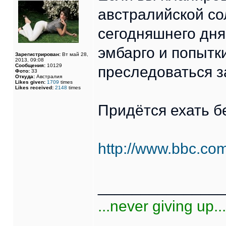
австралийской со
сегодняшнего дня
эмбарго и попытк
Зарегистрирован:
Вт май 28,
2013, 09:08
Сообщения:
10129
преследоваться з
Фото:
33
Откуда:
Австралия
Likes given:
1709
times
Likes received:
2148
times
Придётся ехать бе
http://www.bbc.co
______________
...never giving up...