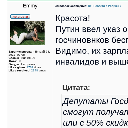
Emmy
Заголовок сообщения:
Re: Новости с Родины )
Красота!
Путин ввел указ 
госчиновнков бес
Видимо, их зарпл
Зарегистрирован:
Вт май 28,
2013, 09:08
Сообщения:
10129
инвалидов и выш
Фото:
33
Откуда:
Австралия
Likes given:
1709
times
Likes received:
2148
times
Цитата:
Депутаты Госд
смогут получа
или с 50% скид