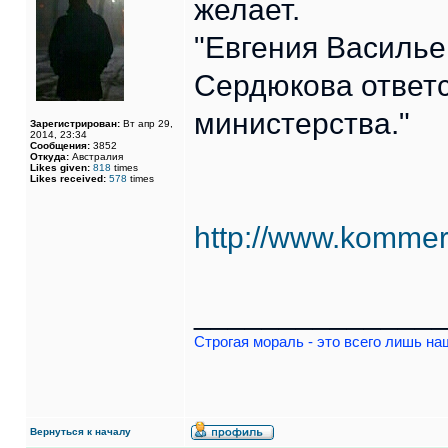
желает.
"Евгения Василье
Сердюкова ответс
министерства."
Зарегистрирован:
Вт апр 29,
2014, 23:34
Сообщения:
3852
Откуда:
Австралия
Likes given:
818
times
Likes received:
578
times
http://www.kommer
______________
Строгая мораль - это всего лишь на
Вернуться к началу