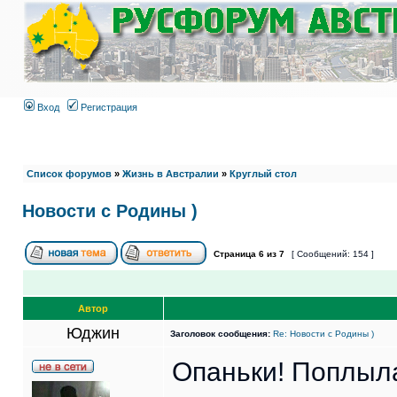
Вход
Регистрация
Список форумов
»
Жизнь в Австралии
»
Круглый стол
Новости с Родины )
Страница
6
из
7
[ Сообщений: 154 ]
Автор
Юджин
Заголовок сообщения:
Re: Новости с Родины )
Опаньки! Поплыла