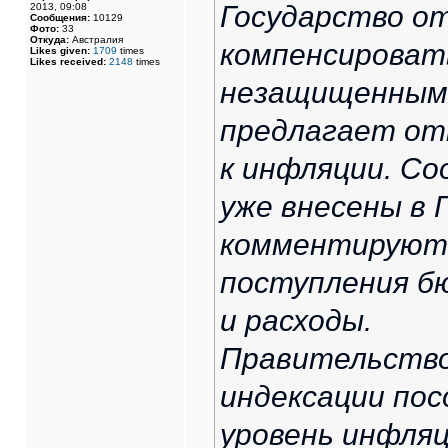
Государство о
2013, 09:08
Сообщения:
10129
Фото:
33
Откуда:
Австралия
компенсироват
Likes given:
1709
times
Likes received:
2148
times
незащищенным 
предлагает от
к инфляции. С
уже внесены в Г
комментируют 
поступления б
и расходы.
Правительство
индексации пос
уровень инфля