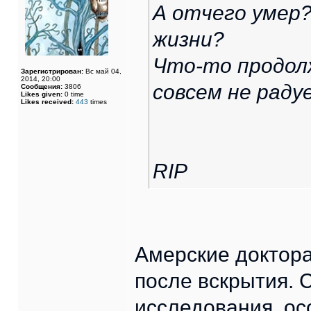
А отчего умер?
жизни?
Что-то продол
Зарегистрирован:
Вс май 04,
2014, 20:00
совсем не рад
Сообщения:
3806
Likes given:
0 time
Likes received:
443
times
RIP
Амерские доктора
после вскрытия.
исследования, ос