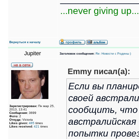
...never giving up...
Вернуться к началу
Jupiter
Заголовок сообщения:
Re: Новости с Родины )
Emmy писал(а):
Если вы планир
своей австрали
Зарегистрирован:
Пн мар 25,
сообщить, что 
2013, 13:41
Сообщения:
3699
Фото:
2
австралийская 
Откуда:
Victoria
Likes given:
485
times
Likes received:
421
times
попытки прове