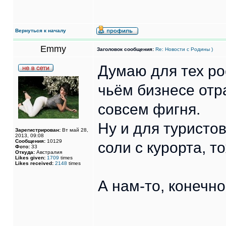
Вернуться к началу
Emmy
Заголовок сообщения:
Re: Новости с Родины )
Думаю для тех ро
чьём бизнесе отра
совсем фигня.
Ну и для туристов
Зарегистрирован:
Вт май 28,
2013, 09:08
Сообщения:
10129
соли с курорта, т
Фото:
33
Откуда:
Австралия
Likes given:
1709
times
Likes received:
2148
times
А нам-то, конечно
______________