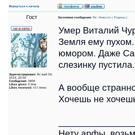
Вернуться к началу
Гост
Заголовок сообщения:
Re: Новости с Родины )
Умер Виталий Чур
Земля ему пухом.
юмором. Даже Са
слезинку пустила.
Зарегистрирован:
Вс май 04,
2014, 20:00
Сообщения:
3806
Likes given:
0 time
А вообще странно
Likes received:
443
times
Хочешь не хочешь
______________
Нету арфы, возьм