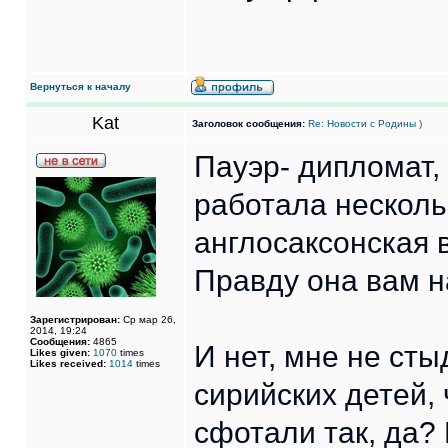
Вернуться к началу
Kat
Заголовок сообщения:
Re: Новости с Родины )
Пауэр- дипломат,
работала несколь
англосаксонская
Правду она вам н
Зарегистрирован:
Ср мар 26,
2014, 19:24
Сообщения:
4865
И нет, мне не сты
Likes given:
1070
times
Likes received:
1014
times
сирийских детей,
сфотали так, да?