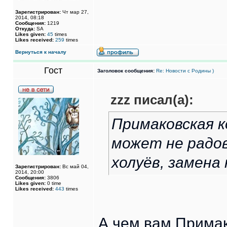
Зарегистрирован:
Чт мар 27,
2014, 08:18
Сообщения:
1219
Откуда:
SA
Likes given:
45
times
Likes received:
259
times
Вернуться к началу
Гост
Заголовок сообщения:
Re: Новости с Родины )
zzz писал(а):
Примаковская к
может не радов
холуёв, замена
Зарегистрирован:
Вс май 04,
2014, 20:00
Сообщения:
3806
Likes given:
0 time
Likes received:
443
times
А чем вам Примак