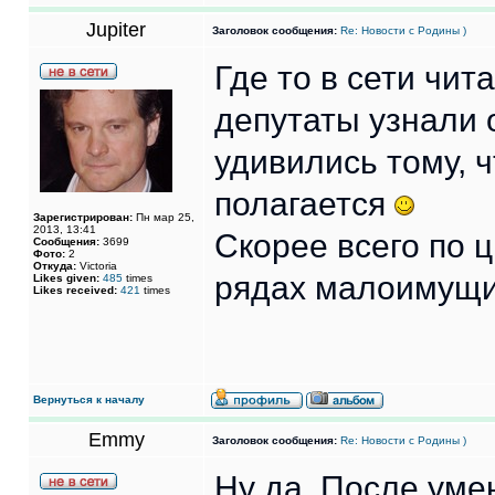
Jupiter
Заголовок сообщения:
Re: Новости с Родины )
Где то в сети чит
депутаты узнали 
удивились тому, 
полагается
Зарегистрирован:
Пн мар 25,
2013, 13:41
Скорее всего по 
Сообщения:
3699
Фото:
2
Откуда:
Victoria
рядах малоимущи
Likes given:
485
times
Likes received:
421
times
Вернуться к началу
Emmy
Заголовок сообщения:
Re: Новости с Родины )
Ну да. После уме