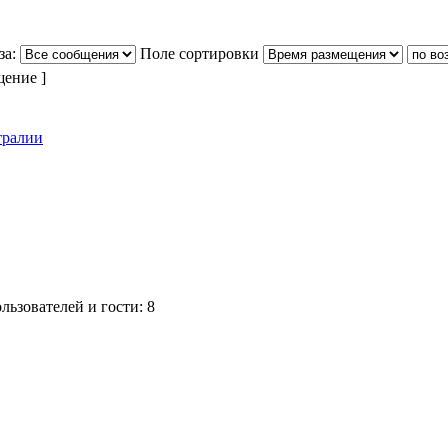
за:
Поле сортировки
щение ]
тралии
ьзователей и гости: 8