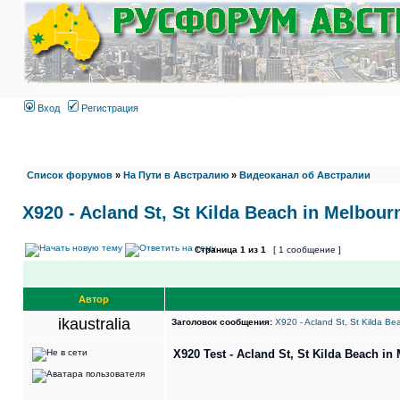
Вход
Регистрация
Список форумов
»
На Пути в Австралию
»
Видеоканал об Австралии
X920 - Acland St, St Kilda Beach in Melbourn
Страница
1
из
1
[ 1 сообщение ]
Автор
ikaustralia
Заголовок сообщения:
X920 - Acland St, St Kilda Bea
X920 Test - Acland St, St Kilda Beach in