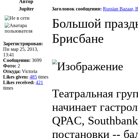
Автор
Jupiter
Заголовок сообщения:
Russian Bazaar, 
Большой праздн
Брисбане
Зарегистрирован:
Пн мар 25, 2013,
13:41
Сообщения:
3699
Фото:
2
Откуда:
Victoria
Likes given:
485
times
Likes received:
421
times
Театральная гру
начинает гастро
QPAC, Southbank
постановки -- б