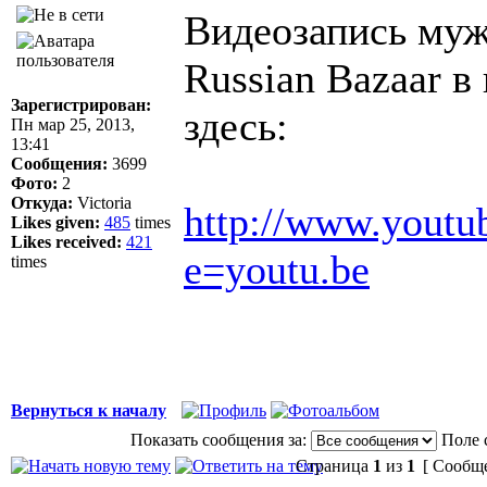
Видеозапись муж
Russian Bazaar 
Зарегистрирован:
здесь:
Пн мар 25, 2013,
13:41
Сообщения:
3699
Фото:
2
Откуда:
Victoria
http://www.youtu
Likes given:
485
times
Likes received:
421
e=youtu.be
times
Вернуться к началу
Показать сообщения за:
Поле 
Страница
1
из
1
[ Сообще