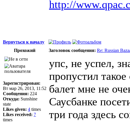
http://www.qpac.
Вернуться к началу
Прохожий
Заголовок сообщения:
Re: Russian Bazaa
упс, не успел, з
пропустил такое
Зарегистрирован:
балет мне не оче
Вт мар 26, 2013, 11:52
Сообщения:
224
Саусбанке посети
Откуда:
Sunshine
state
Likes given:
4
times
три года здесь с
Likes received:
7
times