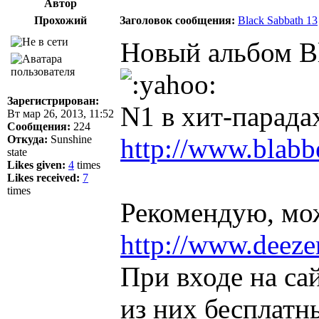
Автор
Прохожий
Заголовок сообщения:
Black Sabbath 13
Новый альбом Bl
Зарегистрирован:
N1 в хит-парада
Вт мар 26, 2013, 11:52
Сообщения:
224
Откуда:
Sunshine
http://www.blabb
state
Likes given:
4
times
Likes received:
7
times
Рекомендую, мо
http://www.deeze
При входе на са
из них бесплатн