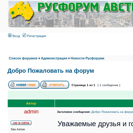
Вход
Регистрация
Список форумов
»
Администрация
»
Новости Русфорума
Добро Пожаловать на форум
Страница
1
из
1
[ 1 сообщение ]
Автор
admin
Заголовок сообщения:
Добро Пожаловать на фору
Уважаемые друзья и г
Site Admin