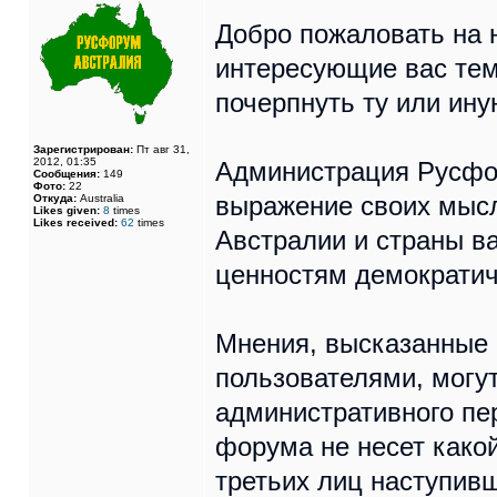
Добро пожаловать на 
интересующие вас тем
почерпнуть ту или ин
Зарегистрирован:
Пт авг 31,
2012, 01:35
Администрация Русфо
Сообщения:
149
Фото:
22
выражение своих мысл
Откуда:
Australia
Likes given:
8
times
Likes received:
62
times
Австралии и страны в
ценностям демократич
Мнения, высказанные 
пользователями, могут
административного п
форума не несет какой
третьих лиц наступивш