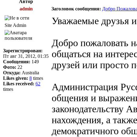
Автор
admin
Заголовок сообщения:
Добро Пожалова
Уважаемые друзья и
Site Admin
Добро пожаловать н
Зарегистрирован:
общаться на интере
Пт авг 31, 2012, 01:35
Сообщения:
149
друзей или просто 
Фото:
22
Откуда:
Australia
Likes given:
8
times
Likes received:
62
Администрация Рус
times
общения и выражени
законодательству А
нахождения, а такж
демократичного общ