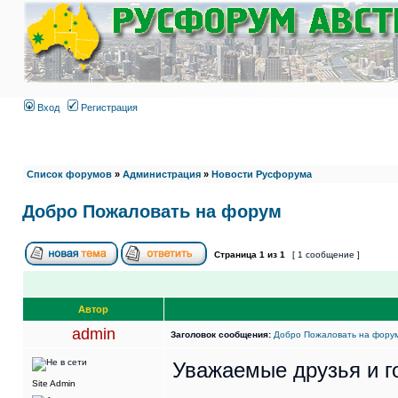
Вход
Регистрация
Список форумов
»
Администрация
»
Новости Русфорума
Добро Пожаловать на форум
Страница
1
из
1
[ 1 сообщение ]
Автор
admin
Заголовок сообщения:
Добро Пожаловать на фору
Уважаемые друзья и г
Site Admin