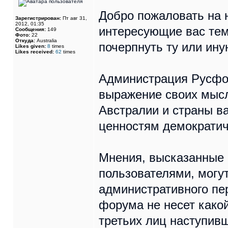
Добро пожаловать на 
Зарегистрирован:
Пт авг 31,
2012, 01:35
интересующие вас тем
Сообщения:
149
Фото:
22
Откуда:
Australia
почерпнуть ту или ин
Likes given:
8
times
Likes received:
62
times
Администрация Русфо
выражение своих мысл
Австралии и страны в
ценностям демократич
Мнения, высказанные 
пользователями, могут
административного п
форума не несет какой
третьих лиц наступивш