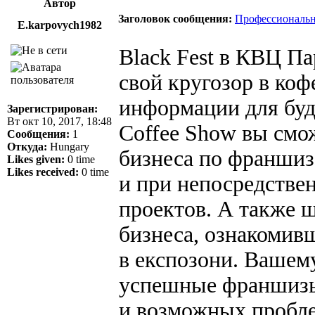
Автор
Заголовок сообщения:
Профессиональн
E.karpovych1982
Black Fest в КВЦ П
свой кругозор в ко
информации для буд
Зарегистрирован:
Вт окт 10, 2017, 18:48
Coffee Show вы смо
Сообщения:
1
Откуда:
Hungary
бизнеса по франшизе
Likes given:
0 time
Likes received:
0 time
и при непосредстве
проектов. А также 
бизнеса, ознакомив
в експозони. Ваше
успешные франшизы
и возможных пробл