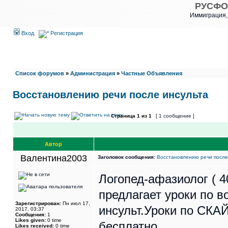
РУСФО
Иммиграция,
Вход
Регистрация
Список форумов
»
Администрация
»
Частные Объявления
Восстановлению речи после инсульта
Страница
1
из
1
[ 1 сообщение ]
Автор
Валентина2003
Заголовок сообщения:
Восстановлению речи после
Логопед-афазиолог ( 4
предлагает уроки по 
Зарегистрирован:
Пн июл 17,
инсульт.Уроки по СКАЙ
2017, 03:37
Сообщения:
1
Likes given:
0 time
бесплатно.
Likes received:
0 time