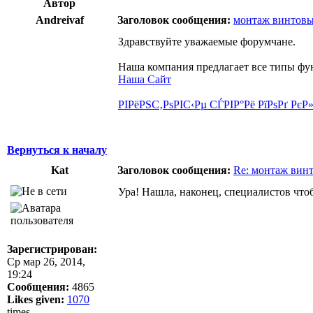
Автор
Andreivaf
Заголовок сообщения:
монтаж винтовы
Здравствуйте уважаемые форумчане.
Наша компания предлагает все типы фу
Наша Сайт
РІРёРЅС‚РѕРІС‹Рµ СЃРІР°Рё РїРѕРґ Рє
Вернуться к началу
Kat
Заголовок сообщения:
Re: монтаж вин
Ура! Нашла, наконец, специалистов что
Зарегистрирован:
Ср мар 26, 2014,
19:24
Сообщения:
4865
Likes given:
1070
times