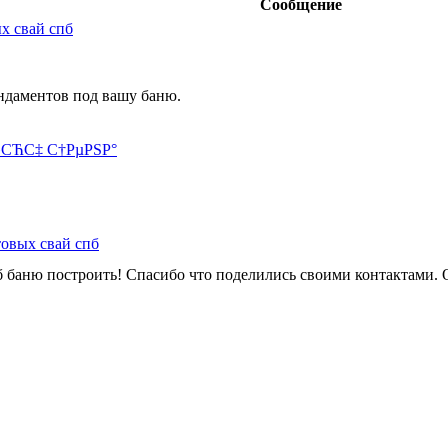
Сообщение
х свай спб
ндаментов под вашу баню.
Р»СЋС‡ С†РµРЅР°
товых свай спб
б баню построить! Спасибо что поделились своими контактами. 