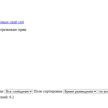
товых свай спб
 Переживаю прям
за:
Поле сортировки
ний: 6 ]