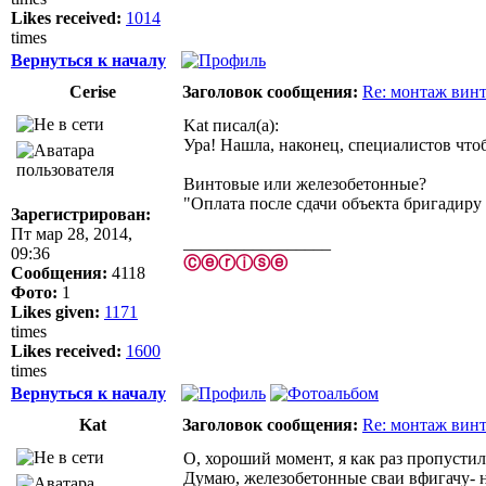
Likes received:
1014
times
Вернуться к началу
Cerise
Заголовок сообщения:
Re: монтаж вин
Kat писал(а):
Ура! Нашла, наконец, специалистов что
Винтовые или железобетонные?
"Оплата после сдачи объекта бригадиру 
Зарегистрирован:
Пт мар 28, 2014,
_________________
09:36
Ⓒⓔⓡⓘⓢⓔ
Сообщения:
4118
Фото:
1
Likes given:
1171
times
Likes received:
1600
times
Вернуться к началу
Kat
Заголовок сообщения:
Re: монтаж вин
О, хороший момент, я как раз пропустил
Думаю, железобетонные сваи вфигачу- на