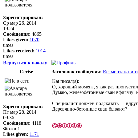
Зарегистрирован:
Ср мар 26, 2014,
19:24
Сообщения:
4865
Likes given:
1070
times
Likes received:
1014
times
Вернуться к началу
Cerise
Заголовок сообщения:
Re: монтаж вин
Kat писал(а):
О, хороший момент, я как раз пропустил
Думаю, железобетонные сваи вфигачу- на
Специалист должен подсказать — вдруг 
Зарегистрирован:
Деревянно-бетонные сваи бывают?
Пт мар 28, 2014,
09:36
_________________
Сообщения:
4118
Ⓒⓔⓡⓘⓢⓔ
Фото:
1
Likes given:
1171