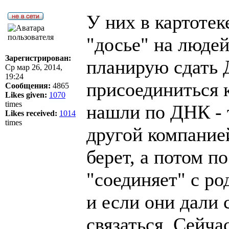
У них в картотек
"досье" на людей 
Зарегистрирован:
планирую сдать 
Ср мар 26, 2014,
19:24
присоединиться 
Сообщения:
4865
Likes given:
1070
times
нашли по ДНК - т
Likes received:
1014
times
другой компание
берет, а потом по
"соединяет" с ро
и если они дали 
связаться. Сейча