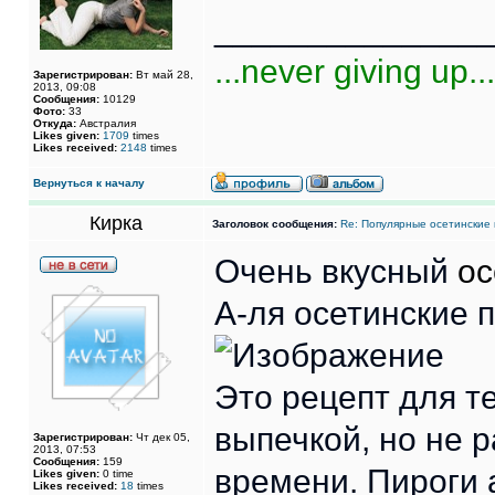
______________
...never giving up...
Зарегистрирован:
Вт май 28,
2013, 09:08
Сообщения:
10129
Фото:
33
Откуда:
Австралия
Likes given:
1709
times
Likes received:
2148
times
Вернуться к началу
Кирка
Заголовок сообщения:
Re: Популярные осетинские 
Очень вкусный
ос
А-ля осетинские 
Это рецепт для те
выпечкой, но не 
Зарегистрирован:
Чт дек 05,
2013, 07:53
Сообщения:
159
времени. Пироги 
Likes given:
0 time
Likes received:
18
times