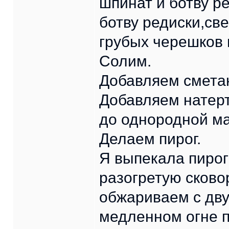
шпинат и ботву р
ботву редиски,св
грубых черешков 
Солим.
Добавляем сметан
Добавляем натер
до однородной м
Делаем пирог.
Я выпекала пирог
разогретую сково
обжариваем с дву
медленном огне п