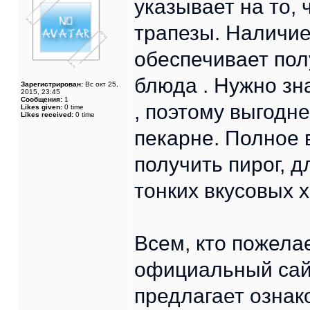
указывает на то,
трапезы. Наличие
обеспечивает пол
блюда . Нужно зн
Зарегистрирован:
Вс окт 25,
2015, 23:45
Сообщения:
1
, поэтому выгодн
Likes given:
0 time
Likes received:
0 time
пекарне. Полное 
получить пирог, 
тонких вкусовых 
Всем, кто пожела
официальный сай
предлагает ознак