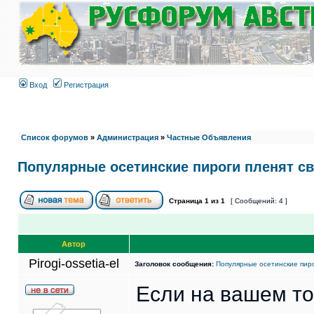
Вход
Регистрация
Список форумов
»
Администрация
»
Частные Объявления
Популярные осетинские пироги пленят с
Страница
1
из
1
[ Сообщений: 4 ]
Автор
Pirogi-ossetia-el
Заголовок сообщения:
Популярные осетинские пиро
Если на вашем то