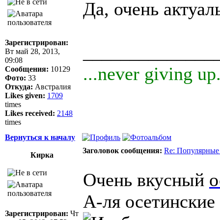
Да, очень актуал
Зарегистрирован:
______________
Вт май 28, 2013,
09:08
...never giving up.
Сообщения:
10129
Фото:
33
Откуда:
Австралия
Likes given:
1709
times
Likes received:
2148
times
Вернуться к началу
Заголовок сообщения:
Re: Популярные
Кирка
Очень вкусный
о
А-ля осетинские
Зарегистрирован:
Чт