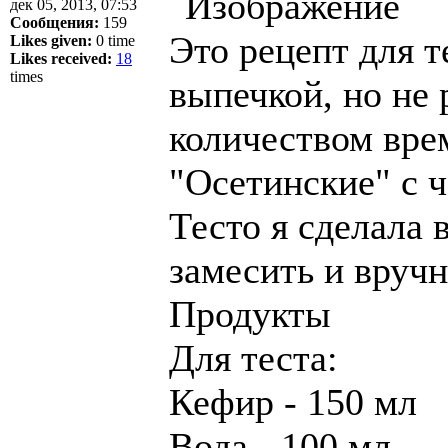
дек 05, 2013, 07:53
Сообщения:
159
Это рецепт для т
Likes given:
0 time
Likes received:
18
times
выпечкой, но не
количеством вре
"Осетинские" с 
Тесто я сделала 
замесить и вруч
Продукты
Для теста:
Кефир - 150 мл
Вода - 100 мл