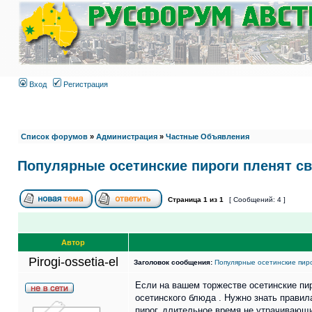
Вход
Регистрация
Список форумов
»
Администрация
»
Частные Объявления
Популярные осетинские пироги пленят с
Страница
1
из
1
[ Сообщений: 4 ]
Автор
Pirogi-ossetia-el
Заголовок сообщения:
Популярные осетинские пиро
Если на вашем торжестве осетинские пир
осетинского блюда . Нужно знать правил
пирог, длительное время не утрачивающи