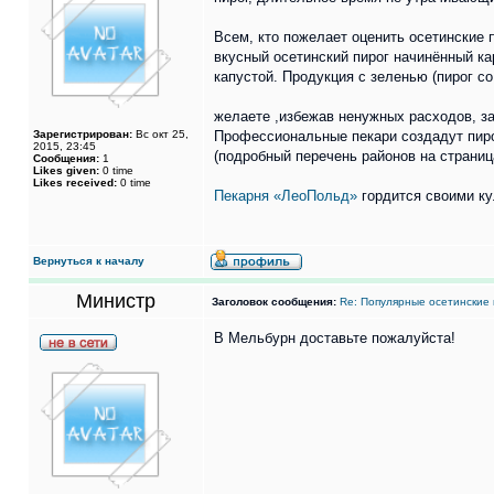
Всем, кто пожелает оценить осетинские
вкусный осетинский пирог начинённый ка
капустой. Продукция с зеленью (пирог с
желаете ,избежав ненужных расходов, за
Зарегистрирован:
Вс окт 25,
Профессиональные пекари создадут пирог
2015, 23:45
(подробный перечень районов на страница
Сообщения:
1
Likes given:
0 time
Likes received:
0 time
Пекарня «ЛеоПольд»
гордится своими ку
Вернуться к началу
Министр
Заголовок сообщения:
Re: Популярные осетинские 
В Мельбурн доставьте пожалуйста!