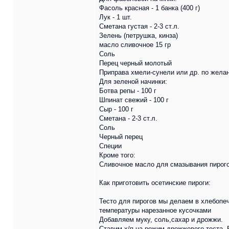
Фасоль красная - 1 банка (400 г)
Лук - 1 шт.
Сметана густая - 2-3 ст.л.
Зелень (петрушка, кинза)
масло сливочное 15 гр
Соль
Перец черный молотый
Приправа хмели-сунели или др. по жела
Для зеленой начинки:
Ботва репы - 100 г
Шпинат свежий - 100 г
Сыр - 100 г
Сметана - 2-3 ст.л.
Соль
Черный перец
Специи
Кроме того:
Сливочное масло для смазывания пирог
Как приготовить осетинские пироги:
Тесто для пирогов мы делаем в хлебопеч
температуры нарезанное кусочками
Добавляем муку, соль,сахар и дрожжи.
Ставим х/п на режим дрожжевого теста. 