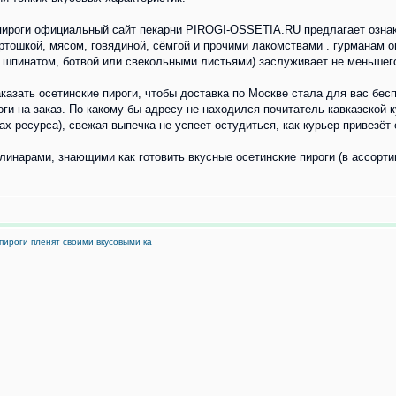
 пироги официальный сайт пекарни PIROGI-OSSETIA.RU предлагает озна
ртошкой, мясом, говядиной, сёмгой и прочими лакомствами . гурманам 
о шпинатом, ботвой или свекольными листьями) заслуживает не меньшег
казать осетинские пироги, чтобы доставка по Москве стала для вас бес
и на заказ. По какому бы адресу не находился почитатель кавказской к
х ресурса), свежая выпечка не успеет остудиться, как курьер привезёт 
линарами, знающими как готовить вкусные осетинские пироги (в ассортим
пироги пленят своими вкусовыми ка