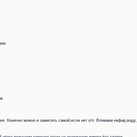
нию
ов
ке. Конечно можно и замесить самой,если нет х/п. Вливаем кефир,воду
В итоге получаем хорошее тесто на осетинские пироги без хлопот.