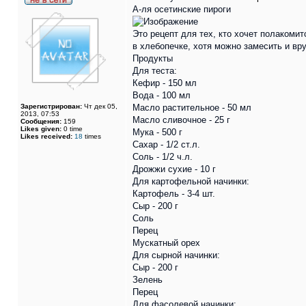
А-ля осетинские пироги
Это рецепт для тех, кто хочет полакоми
в хлебопечке, хотя можно замесить и вр
Продукты
Для теста:
Кефир - 150 мл
Вода - 100 мл
Зарегистрирован:
Чт дек 05,
Масло растительное - 50 мл
2013, 07:53
Масло сливочное - 25 г
Сообщения:
159
Likes given:
0 time
Мука - 500 г
Likes received:
18
times
Сахар - 1/2 ст.л.
Соль - 1/2 ч.л.
Дрожжи сухие - 10 г
Для картофельной начинки:
Картофель - 3-4 шт.
Сыр - 200 г
Соль
Перец
Мускатный орех
Для сырной начинки:
Сыр - 200 г
Зелень
Перец
Для фасолевой начинки: