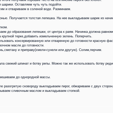
 шарики. Оставляем чуть чуть подойти.
тим и отвариваем в соленой воде. Разминаем.
онью. Получается толстая лепешка. На нее выкладываем шарик из начин
лком.
ем до образования лепешки, от центра к раям. Начинка должна равноме
 крупной терке,добавить измельченную зелень. Поперчить.
ьзовать консервированную или отваренную до готовности красную фас
вочном масле до готовности.
ь,сметану и приправу(хмели-сунели или другую). Солим,перчим.
ала свежий шпинат и ботву репы. Можно так же использовать ботву ред
емешиваем до однородной массы.
ую разогретую сковороду выкладываем пирог, обжариваем с двух сторон
азываем сливочным маслом и выкладываем стопкой.