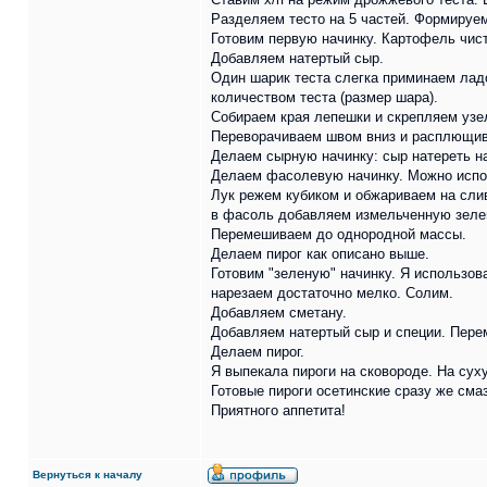
Разделяем тесто на 5 частей. Формируем
Готовим первую начинку. Картофель чис
Добавляем натертый сыр.
Один шарик теста слегка приминаем лад
количеством теста (размер шара).
Собираем края лепешки и скрепляем узе
Переворачиваем швом вниз и расплющива
Делаем сырную начинку: сыр натереть на
Делаем фасолевую начинку. Можно испол
Лук режем кубиком и обжариваем на сли
в фасоль добавляем измельченную зелен
Перемешиваем до однородной массы.
Делаем пирог как описано выше.
Готовим "зеленую" начинку. Я использов
нарезаем достаточно мелко. Солим.
Добавляем сметану.
Добавляем натертый сыр и специи. Пер
Делаем пирог.
Я выпекала пироги на сковороде. На сух
Готовые пироги осетинские сразу же см
Приятного аппетита!
Вернуться к началу