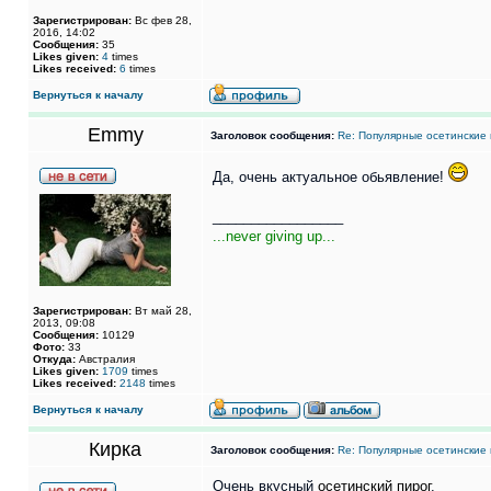
Зарегистрирован:
Вс фев 28,
2016, 14:02
Сообщения:
35
Likes given:
4
times
Likes received:
6
times
Вернуться к началу
Emmy
Заголовок сообщения:
Re: Популярные осетинские 
Да, очень актуальное обьявление!
_________________
...never giving up...
Зарегистрирован:
Вт май 28,
2013, 09:08
Сообщения:
10129
Фото:
33
Откуда:
Австралия
Likes given:
1709
times
Likes received:
2148
times
Вернуться к началу
Кирка
Заголовок сообщения:
Re: Популярные осетинские 
Очень вкусный
осетинский пирог
.