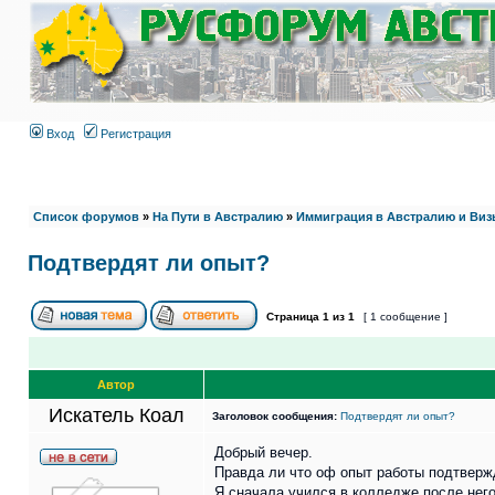
Вход
Регистрация
Список форумов
»
На Пути в Австралию
»
Иммиграция в Австралию и Виз
Подтвердят ли опыт?
Страница
1
из
1
[ 1 сообщение ]
Автор
Искатель Коал
Заголовок сообщения:
Подтвердят ли опыт?
Добрый вечер.
Правда ли что оф опыт работы подтверж
Я сначала учился в колледже после него