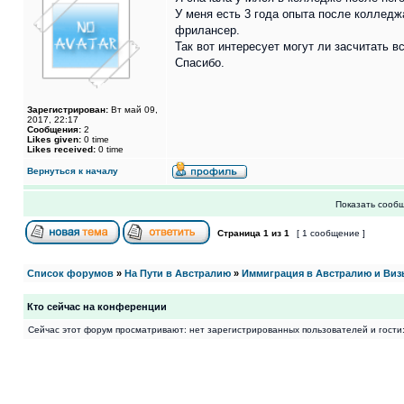
У меня есть 3 года опыта после колледж
фрилансер.
Так вот интересует могут ли засчитать 
Спасибо.
Зарегистрирован:
Вт май 09,
2017, 22:17
Сообщения:
2
Likes given:
0 time
Likes received:
0 time
Вернуться к началу
Показать сообщ
Страница
1
из
1
[ 1 сообщение ]
Список форумов
»
На Пути в Австралию
»
Иммиграция в Австралию и Виз
Кто сейчас на конференции
Сейчас этот форум просматривают: нет зарегистрированных пользователей и гости: