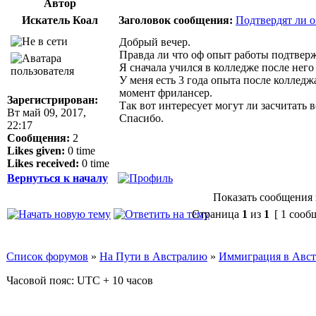
Автор
Искатель Коал
Заголовок сообщения:
Подтвердят ли 
Добрый вечер.
Правда ли что оф опыт работы подтверж
Я сначала учился в колледже после него 
У меня есть 3 года опыта после колледж
момент фрилансер.
Зарегистрирован:
Так вот интересует могут ли засчитать 
Вт май 09, 2017,
Спасибо.
22:17
Сообщения:
2
Likes given:
0 time
Likes received:
0 time
Вернуться к началу
Показать сообщения 
Страница
1
из
1
[ 1 сооб
Список форумов
»
На Пути в Австралию
»
Иммиграция в Авс
Часовой пояс: UTC + 10 часов