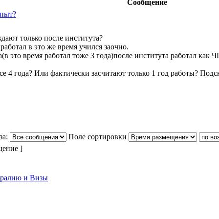
Сообщение
опыт?
дают только после института?
работал в это же время учился заочно.
а(в это время работал тоже 3 года)после института работал как
все 4 года? Или фактически засчитают только 1 год работы? Под
за:
Поле сортировки
щение ]
тралию и Визы