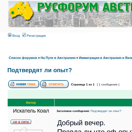
Вход
Регистрация
Список форумов
»
На Пути в Австралию
»
Иммиграция в Австралию и Виз
Подтвердят ли опыт?
Страница
1
из
1
[ 1 сообщение ]
Автор
Искатель Коал
Заголовок сообщения:
Подтвердят ли опыт?
Добрый вечер.
Правда ли что оф опы