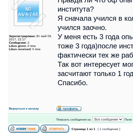
института?
Я сначала учился в ко
учился заочно.
У меня есть 3 года оп
Зарегистрирован:
Вт май 09,
2017, 22:17
Сообщения:
2
тоже 3 года)после инс
Likes given:
0 time
Likes received:
0 time
фактически тех же ра
Так вот интересует мо
засчитают только 1 го
Спасибо.
Вернуться к началу
Показать сообщения за:
Поле 
Страница
1
из
1
[ 1 сообщение ]