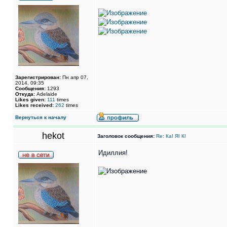
Зарегистрирован:
Пн апр 07,
2014, 09:35
Сообщения:
1293
Откуда:
Adelaide
Likes given:
111
times
Likes received:
262
times
Вернуться к началу
hekot
Заголовок сообщения:
Re: Ка! Я! К!
Идиллия!