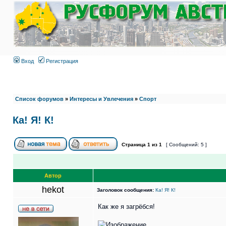
Вход
Регистрация
Список форумов
»
Интересы и Увлечения
»
Спорт
Ка! Я! К!
Страница
1
из
1
[ Сообщений: 5 ]
Автор
hekot
Заголовок сообщения:
Ка! Я! К!
Как же я загрёбся!