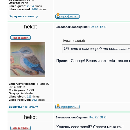
Откуда:
Perth
Likes given:
2224
times
Likes received:
1464
times
Вернуться к началу
hekot
Заголовок сообщения:
Re: Ка! Я! К!
Ivga писал(а):
Ой, кто к нам загреб то есть зашел
Привет, Солнце! Вспоминал тебя только 
Зарегистрирован:
Пн апр 07,
2014, 09:35
Сообщения:
1293
Откуда:
Adelaide
Likes given:
111
times
Likes received:
262
times
Вернуться к началу
hekot
Заголовок сообщения:
Re: Ка! Я! К!
Хочешь себе такой? Спроси меня как!