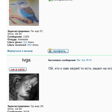
Зарегистрирован:
Пн апр 07,
2014, 09:35
Сообщения:
1293
Откуда:
Adelaide
Likes given:
111
times
Likes received:
262
times
Вернуться к началу
Ivga
Заголовок сообщения:
Re: Ка! Я! К!
Ой, кто к нам загреб то есть зашел на ог
Зарегистрирован:
Ср мар 26,
2014, 18:29
Сообщения:
3078