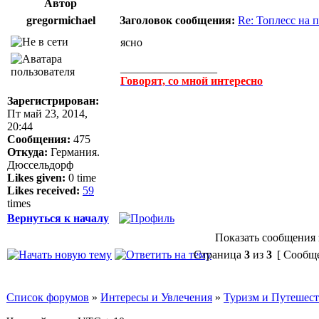
Автор
gregormichael
Заголовок сообщения:
Re: Топлесс на 
ясно
_________________
Говорят, со мной интересно
Зарегистрирован:
Пт май 23, 2014,
20:44
Сообщения:
475
Откуда:
Германия.
Дюссельдорф
Likes given:
0 time
Likes received:
59
times
Вернуться к началу
Показать сообщения 
Страница
3
из
3
[ Сообще
Список форумов
»
Интересы и Увлечения
»
Туризм и Путешес