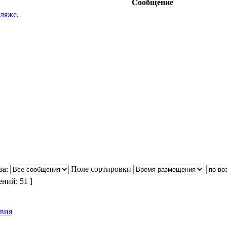
Сообщение
пляже.
за:
Поле сортировки
ний: 51 ]
твия