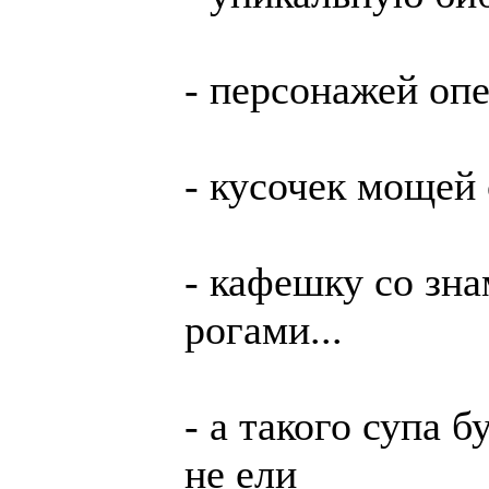
- пер­со­нажей оп
- ку­сочек мо­щей 
- ка­феш­ку со зн
рога­ми...
- а такого супа 
не ели