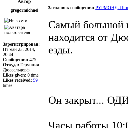
Автор
Заголовок сообщения:
РУРМОНД. Шоппи
gregormichael
Са­мый боль­шой на
находится от Дюс­
Зарегистрирован:
езды.
Пт май 23, 2014,
20:44
Сообщения:
475
Откуда:
Германия.
Дюссельдорф
Likes given:
0 time
Likes received:
59
times
Он зак­рыт... ОДИ
Ча­сы ра­боты 10: