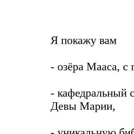
Я по­кажу вам
- озё­ра Ма­аса, 
- ка­фед­раль­ный
Девы Марии,
- уни­каль­ную биб