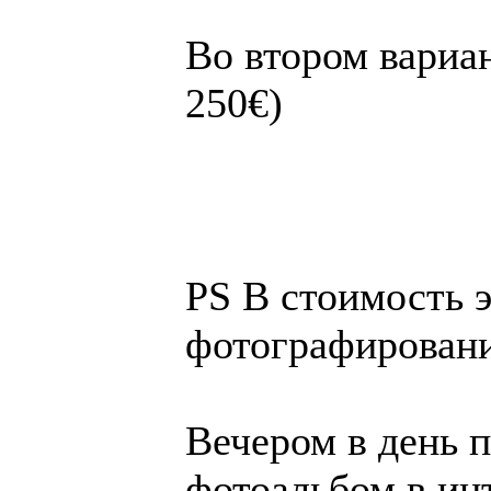
Во вто­ром ва­ри­а
250€)
PS В стоимость 
фотографирован
Вечером в день 
фотоальбом в инт