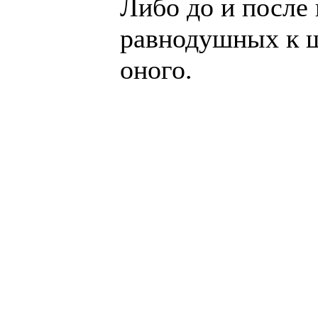
Ли­бо до и пос­ле
рав­но­душ­ных к 
оно­го.