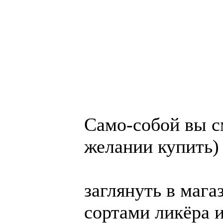
Са­мо-со­бой вы с
желании купить)
заг­ля­нуть в ма­г
сортами ликёра и 