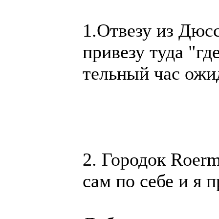
1.От­ве­зу из Дюс­с
при­везу туда "где
тель­ный час ожи­
2. Го­родок Roermo
сам по се­бе и я п