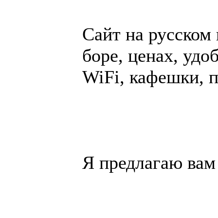
Сайт на русском п
боре, це­нах, удоб
WiFi, ка­феш­ки, п
Я пред­ла­гаю вам 2