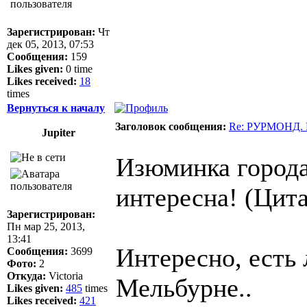
Зарегистрирован:
Чт
дек 05, 2013, 07:53
Сообщения:
159
Likes given:
0 time
Likes received:
18
times
Вернуться к началу
Заголовок сообщения:
Re: РУРМОНД. Ш
Jupiter
Изюминка города 
интересна! (Цита
Зарегистрирован:
Пн мар 25, 2013,
13:41
Интересно, есть 
Сообщения:
3699
Фото:
2
Откуда:
Victoria
Мельбурне..
Likes given:
485
times
Likes received:
421