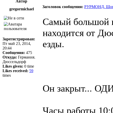
Автор
Заголовок сообщения:
РУРМОНД. Шоппи
gregormichael
Са­мый боль­шой на
находится от Дюс­
Зарегистрирован:
езды.
Пт май 23, 2014,
20:44
Сообщения:
475
Откуда:
Германия.
Дюссельдорф
Likes given:
0 time
Likes received:
59
times
Он зак­рыт... ОДИ
Ча­сы ра­боты 10: