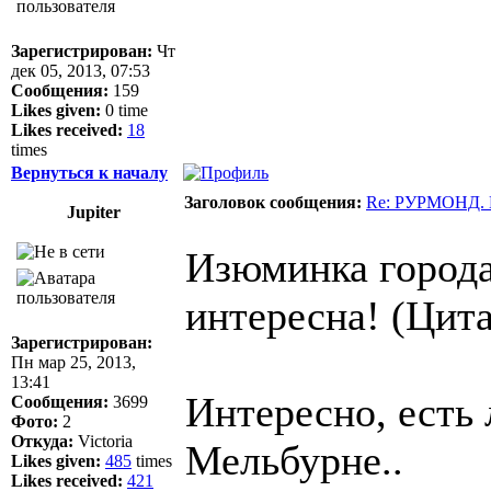
Зарегистрирован:
Чт
дек 05, 2013, 07:53
Сообщения:
159
Likes given:
0 time
Likes received:
18
times
Вернуться к началу
Заголовок сообщения:
Re: РУРМОНД. Ш
Jupiter
Изюминка города 
интересна! (Цита
Зарегистрирован:
Пн мар 25, 2013,
13:41
Интересно, есть 
Сообщения:
3699
Фото:
2
Откуда:
Victoria
Мельбурне..
Likes given:
485
times
Likes received:
421