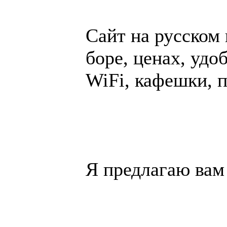
Сайт на русском п
боре, це­нах, удоб
WiFi, ка­феш­ки, п
Я пред­ла­гаю вам 2