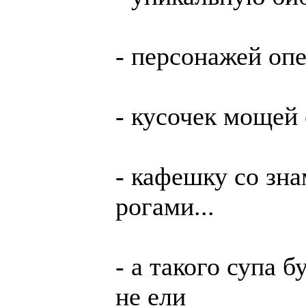
- пер­со­нажей оп
- ку­сочек мо­щей 
- ка­феш­ку со зн
рога­ми...
- а такого супа 
не ели