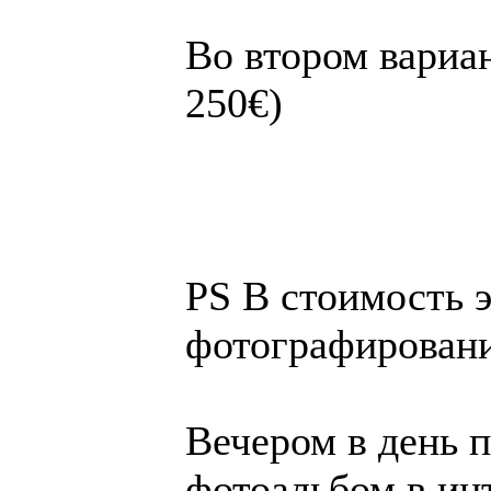
Во вто­ром ва­ри­а
250€)
PS В стоимость 
фотографирован
Вечером в день 
фотоальбом в инт