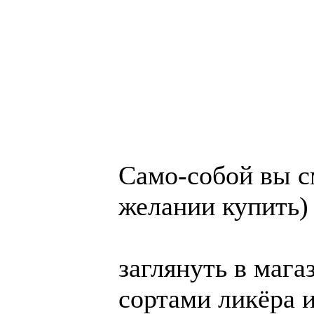
Са­мо-со­бой вы с
желании купить)
заг­ля­нуть в ма­г
сортами ликёра и 