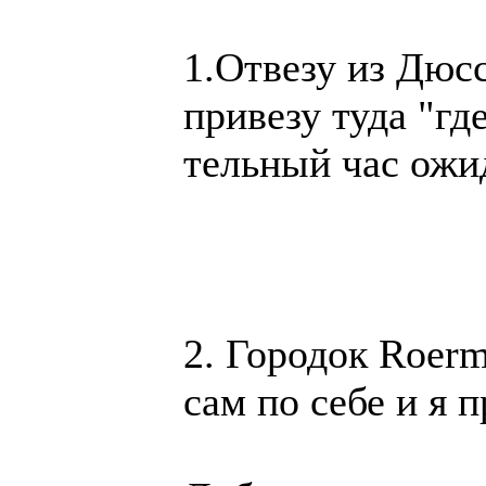
1.От­ве­зу из Дюс­с
при­везу туда "где
тель­ный час ожи­
2. Го­родок Roermo
сам по се­бе и я п