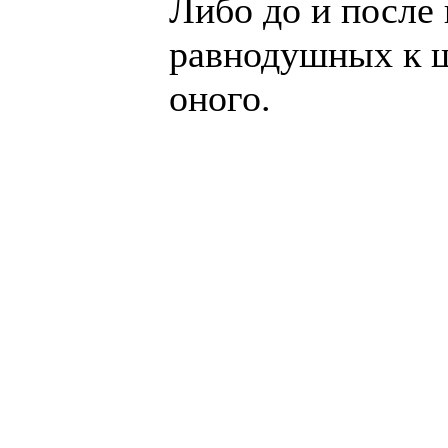
Ли­бо до и пос­ле
рав­но­душ­ных к 
оно­го.