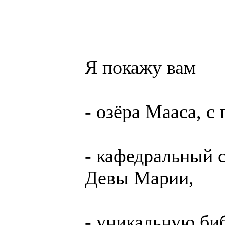
Я по­кажу вам
- озё­ра Ма­аса, 
- ка­фед­раль­ный
Девы Марии,
- уни­каль­ную биб