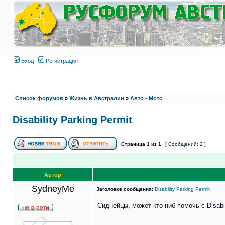
Вход
Регистрация
Список форумов
»
Жизнь в Австралии
»
Авто - Мото
Disability Parking Permit
Страница
1
из
1
[ Сообщений: 2 ]
Автор
SydneyMe
Заголовок сообщения:
Disability Parking Permit
Сиднейцы, может кто ниб помочь с Disabil