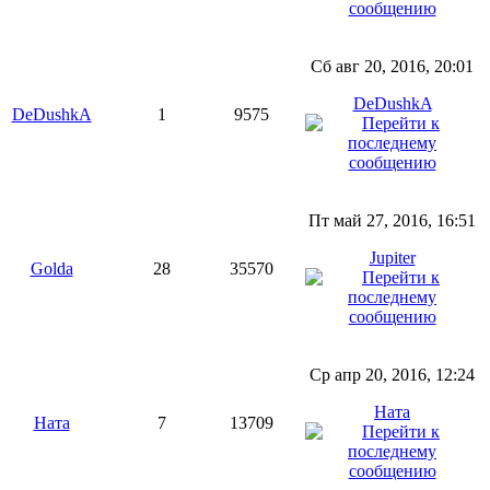
Сб авг 20, 2016, 20:01
DeDushkA
DeDushkA
1
9575
Пт май 27, 2016, 16:51
Jupiter
Golda
28
35570
Ср апр 20, 2016, 12:24
Ната
Ната
7
13709