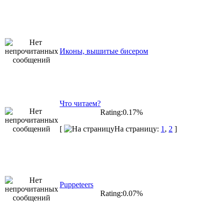
Иконы, вышитые бисером
Что читаем?
Rating:0.17%
[
На страницу:
1
,
2
]
Puppeteers
Rating:0.07%