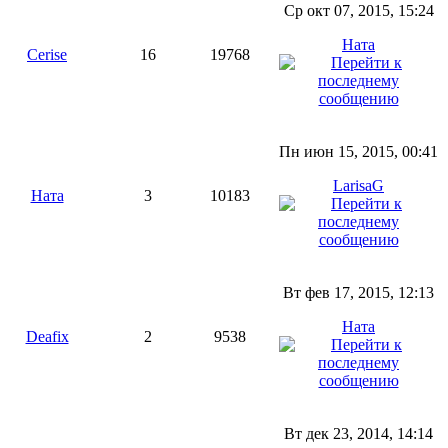
Ср окт 07, 2015, 15:24
Ната
Cerise
16
19768
Пн июн 15, 2015, 00:41
LarisaG
Ната
3
10183
Вт фев 17, 2015, 12:13
Ната
Deafix
2
9538
Вт дек 23, 2014, 14:14