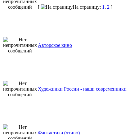
[
На страницу:
1
,
2
]
Авторское кино
Художники России - наши современники
Фантастика (чтиво)