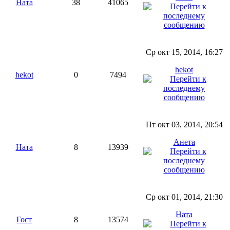
Ната
38
41065
Ср окт 15, 2014, 16:27
hekot
hekot
0
7494
Пт окт 03, 2014, 20:54
Анета
Ната
8
13939
Ср окт 01, 2014, 21:30
Ната
Гост
8
13574