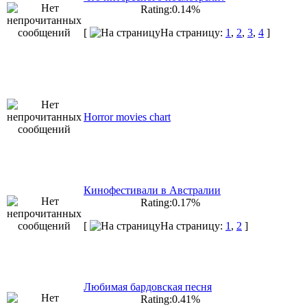
Rating:0.14%
[
На страницу:
1
,
2
,
3
,
4
]
Horror movies chart
Кинофестивали в Австралии
Rating:0.17%
[
На страницу:
1
,
2
]
Любимая бардовская песня
Rating:0.41%