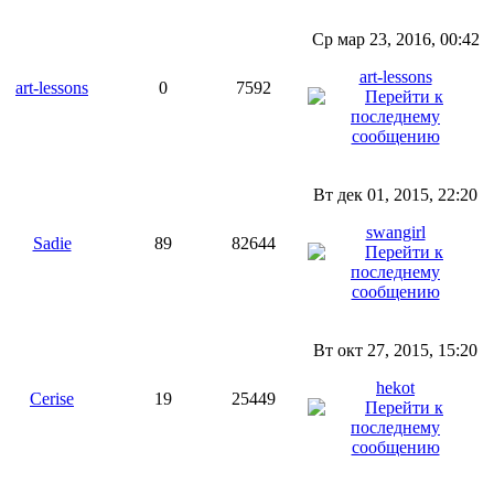
Ср мар 23, 2016, 00:42
art-lessons
art-lessons
0
7592
Вт дек 01, 2015, 22:20
swangirl
Sadie
89
82644
Вт окт 27, 2015, 15:20
hekot
Cerise
19
25449