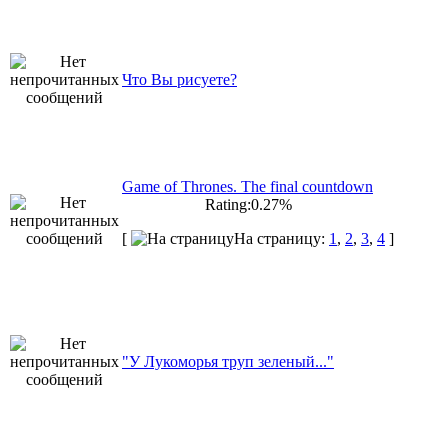
Что Вы рисуете?
Game of Thrones. The final countdown
Rating:0.27%
[
На страницу:
1
,
2
,
3
,
4
]
"У Лукоморья труп зеленый..."