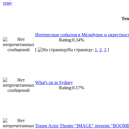
Те
Интересные события в Мельбурне и окрестнос
Rating:0.34%
[
На страницу:
1
,
2
,
3
]
What's on in Sydney
Rating:0.17%
Young Actor Theatre "IMAGE" presents "BO