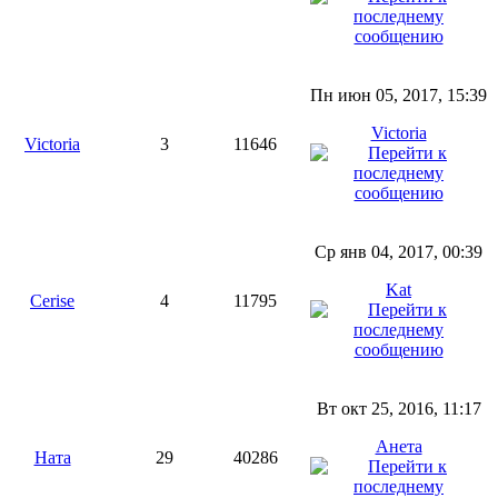
Пн июн 05, 2017, 15:39
Victoria
Victoria
3
11646
Ср янв 04, 2017, 00:39
Kat
Cerise
4
11795
Вт окт 25, 2016, 11:17
Анета
Ната
29
40286