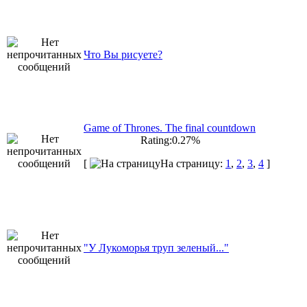
Что Вы рисуете?
Game of Thrones. The final countdown
Rating:0.27%
[
На страницу:
1
,
2
,
3
,
4
]
"У Лукоморья труп зеленый..."