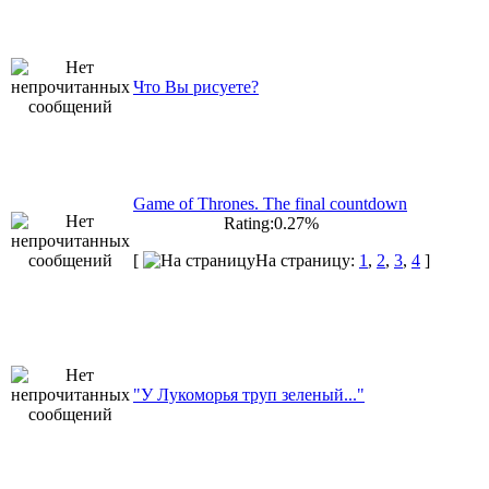
Что Вы рисуете?
Game of Thrones. The final countdown
Rating:0.27%
[
На страницу:
1
,
2
,
3
,
4
]
"У Лукоморья труп зеленый..."