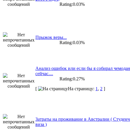
Rating:0.03%
Прыжок веры...
Rating:0.03%
Анализ ошибок или если бы я собирал чемода
сейчас....
Rating:0.27%
[
На страницу:
1
,
2
]
Затраты на проживание в Австралии ( Студенч
виза )