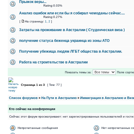
Прыжок веры...
Rating:0.03%
Анализ ошибок или если бы я собирал чемоданы сейчас....
Rating:0.27%
[
На страницу:
1
,
2
]
Затраты на проживание в Австралии ( Студенческая виза )
получение статуса беженца украинца из зоны АТО
Получение убежища людям ЛГБТ общества в Австралии.
Работа на строительстве в Австралии
Показать темы за:
Поле сорти
Страница
1
из
3
[ Тем: 77 ]
Список форумов
»
На Пути в Австралию
»
Иммиграция в Австралию и Виз
Кто сейчас на конференции
Сейчас этот форум просматривают: нет зарегистрированных пользователей и гости:
Непрочитанные сообщения
Нет непрочитанных с