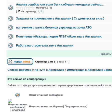
Анализ ошибок или если бы я собирал чемоданы сейчас....
Rating:0.27%
[
На страницу:
1
,
2
]
Затраты на проживание в Австралии ( Студенческая виза )
получение статуса беженца украинца из зоны АТО
Получение убежища людям ЛГБТ общества в Австралии.
Работа на строительстве в Австралии
Показать 
Страница
1
из
3
[ Тем: 77 ]
Список форумов
»
На Пути в Австралию
»
Иммиграция в Австралию и Виз
Кто сейчас на конференции
Сейчас этот форум просматривают: нет зарегистрированных пользователей и гости:
Непрочитанные сообщения
Непрочитанные сообщения [ Популярная тема ]