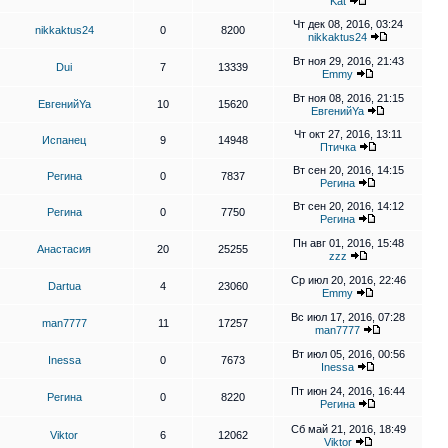
Kat
Чт дек 08, 2016, 03:24
nikkaktus24
0
8200
nikkaktus24
Вт ноя 29, 2016, 21:43
Dui
7
13339
Emmy
Вт ноя 08, 2016, 21:15
ЕвгенийYa
10
15620
ЕвгенийYa
Чт окт 27, 2016, 13:11
Испанец
9
14948
Птичка
Вт сен 20, 2016, 14:15
Регина
0
7837
Регина
Вт сен 20, 2016, 14:12
Регина
0
7750
Регина
Пн авг 01, 2016, 15:48
Анастасия
20
25255
zzz
Ср июл 20, 2016, 22:46
Dartua
4
23060
Emmy
Вс июл 17, 2016, 07:28
man7777
11
17257
man7777
Вт июл 05, 2016, 00:56
Inessa
0
7673
Inessa
Пт июн 24, 2016, 16:44
Регина
0
8220
Регина
Сб май 21, 2016, 18:49
Viktor
6
12062
Viktor