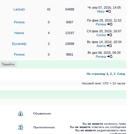
Чт апр 07, 2016, 14:05
LarisaG
41
54488
Mary
Пн фев 29, 2016, 11:52
Регина
0
8467
Регина
Сб фев 20, 2016, 16:07
Hanna
4
13197
Cerise
Вс фев 14, 2016, 18:34
Eycanddy
2
10698
Анета
Вт дек 08, 2015, 09:34
Регина
0
9801
Регина
На страницу
1
,
2
,
3
След.
Часовой пояс: UTC + 10 часов
Объявление
Вы
не можете
начинать темы
Вы
не можете
отвечать на сообщения
Прилепленная
Вы
не можете
редактировать свои
сообщения