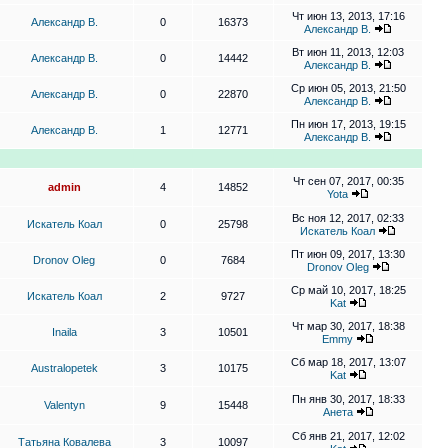
Чт июн 13, 2013, 17:16
Александр В.
0
16373
Александр В.
Вт июн 11, 2013, 12:03
Александр В.
0
14442
Александр В.
Ср июн 05, 2013, 21:50
Александр В.
0
22870
Александр В.
Пн июн 17, 2013, 19:15
Александр В.
1
12771
Александр В.
Чт сен 07, 2017, 00:35
admin
4
14852
Yota
Вс ноя 12, 2017, 02:33
Искатель Коал
0
25798
Искатель Коал
Пт июн 09, 2017, 13:30
Dronov Oleg
0
7684
Dronov Oleg
Ср май 10, 2017, 18:25
Искатель Коал
2
9727
Kat
Чт мар 30, 2017, 18:38
Inaila
3
10501
Emmy
Сб мар 18, 2017, 13:07
Australopetek
3
10175
Kat
Пн янв 30, 2017, 18:33
Valentyn
9
15448
Анета
Сб янв 21, 2017, 12:02
Татьяна Ковалева
3
10097