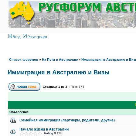
Вход
Регистрация
Список форумов
»
На Пути в Австралию
»
Иммиграция в Австралию и Виз
Иммиграция в Австралию и Визы
Страница
1
из
3
[ Тем: 77 ]
Объявления
Семейная иммиграция (партнеры, родители, другие)
Начало жизни в Австралии
Rating:0.1%