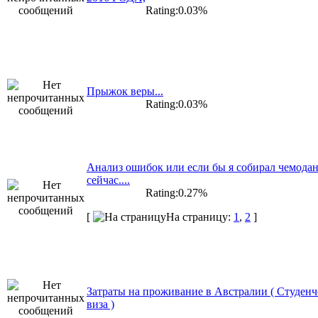
Rating:0.03%
Прыжок веры...
Rating:0.03%
Анализ ошибок или если бы я собирал чемода
сейчас....
Rating:0.27%
[
На страницу:
1
,
2
]
Затраты на проживание в Австралии ( Студенч
виза )