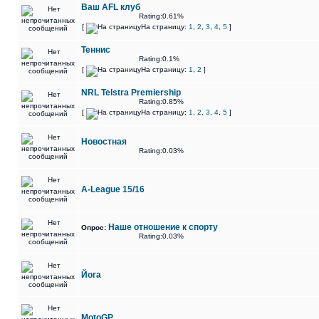
Ваш AFL клуб
Rating:0.61%
[
На страницу:
1
,
2
,
3
,
4
,
5
]
Теннис
Rating:0.1%
[
На страницу:
1
,
2
]
NRL Telstra Premiership
Rating:0.85%
[
На страницу:
1
,
2
,
3
,
4
,
5
]
Новостная
Rating:0.03%
A-League 15/16
Наше отношение к спорту
Опрос:
Rating:0.03%
Йога
MotoGP