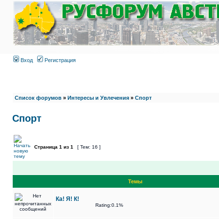
Вход
Регистрация
Список форумов
»
Интересы и Увлечения
»
Спорт
Спорт
Страница
1
из
1
[ Тем: 16 ]
Темы
Ка! Я! К!
Rating:0.1%